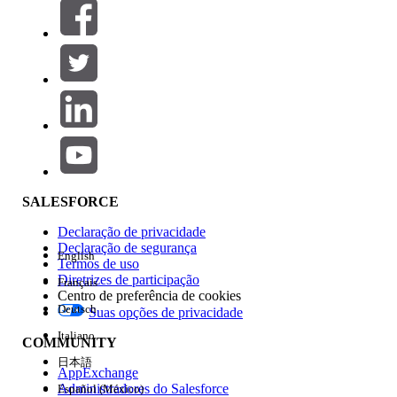
Filtros (0)
SELECIONAR FILTROS
Adicionar
Área de produtos
Impacto do recurso
SALESFORCE
Declaração de privacidade
Declaração de segurança
English
Termos de uso
Diretrizes de participação
Français
Centro de preferência de cookies
Deutsch
Suas opções de privacidade
Edição
Italiano
COMMUNITY
日本語
AppExchange
Administradores do Salesforce
Español (México)