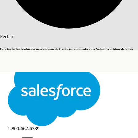
Pesquisar
Fechar
Este texto foi traduzido pelo sistema de tradução automática da Salesforce. Mais detalhes
Alternar para inglês
Agora não
aqui
.
Fechar
Fechar
1-800-667-6389