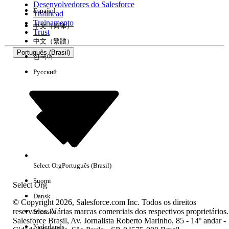
Desenvolvedores do Salesforce
Español
Trailhead
Experiência
Treinamento
中文（简体）
Trust
中文（繁體）
Português (Brasil)
한국어
Русский
Limpar tudo
Concluído
Select Org
Português (Brasil)
Suomi
Select Org
Dansk
© Copyright 2026, Salesforce.com Inc. Todos os direitos
reservados. Várias marcas comerciais dos respectivos proprietários.
Svenska
Salesforce Brasil, Av. Jornalista Roberto Marinho, 85 - 14º andar -
Sem resultados
Nederlands