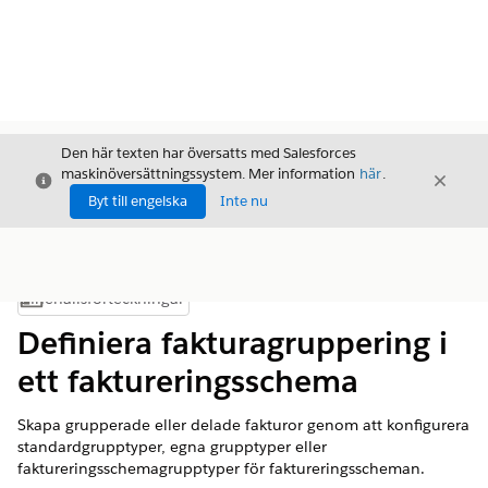
Den här texten har översatts med Salesforces
maskinöversättningssystem. Mer information
här
.
Stäng
Stäng
Stäng
Byt till engelska
Inte nu
Innehållsförteckningar
Visa innehållsförteckning
Definiera fakturagruppering i
ett faktureringsschema
Skapa grupperade eller delade fakturor genom att konfigurera
standardgrupptyper, egna grupptyper eller
faktureringsschemagrupptyper för faktureringsscheman.