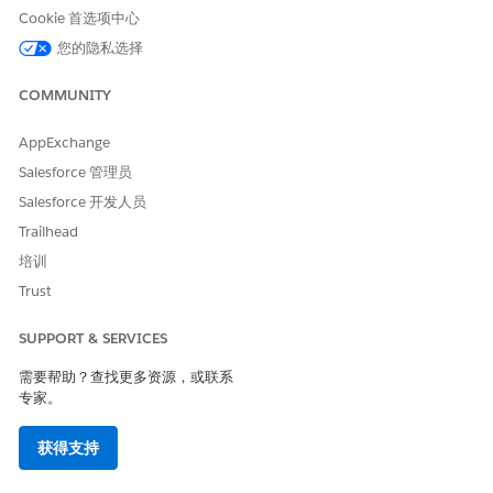
擎、法律实体和保存的付款方式组成默认组。
Cookie 首选项中心
要为计费计划生成单独的发票，请选择
计费计划
。
您的隐私选择
要根据您自己的分组条件生成合并发票，请选择
自定义
。
如果您选择自定义作为发票组类型，请输入自定义发票组密钥。
COMMUNITY
自定义发票组密钥不区分大小写。密钥可以是合同号、采购订单
号、客户、法律实体或您自己的价值。当计费计划具有相同的默
AppExchange
认组和自定义发票组密钥时，将生成合并发票。在发票生成过程
Salesforce 管理员
中分组发票时，首先考虑默认组，然后是自定义发票组密钥。
Salesforce 开发人员
Trailhead
培训
Trust
开单操作用户为订单的五个开单计划选择特定发票组类型。
示例
SUPPORT & SERVICES
计费时间表
发票组类型
自定义发票组密钥
需要帮助？查找更多资源，或联系
开单计划 1
默认
—
专家。
开单计划 2
开单时间表
—
获得支持
开单计划 3
自定义
00000101 [合同
编号]