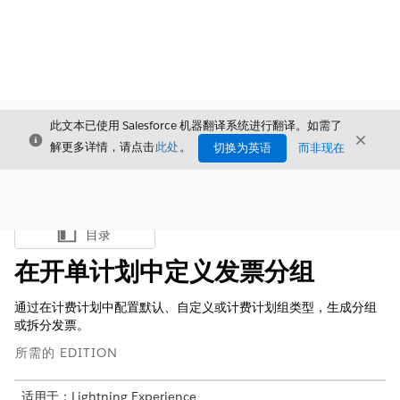
此文本已使用 Salesforce 机器翻译系统进行翻译。如需了
关闭
关闭
关闭
解更多详情，请点击
此处
。
切换为英语
而非现在
目录
显示目录
在开单计划中定义发票分组
通过在计费计划中配置默认、自定义或计费计划组类型，生成分组
或拆分发票。
所需的 EDITION
适用于：Lightning Experience