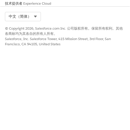
技术提供者
Experience Cloud
开单计划 4
默认
—
Select Org
中文（简体）
开单计划 5
自定义
00000101 [合同
编号]
© Copyright 2026, Salesforce.com Inc. 公司版权所有。保留所有权利。其他
各商标均为其各自的所有人所有。
根据发票组类型字段和自定义发票组密钥字段生成三个单独的发
Salesforce, Inc. Salesforce Tower, 415 Mission Street, 3rd Floor, San
票：
Francisco, CA 94105, United States
为开单计划 1 和开单计划 4 生成合并发票，因为它们具有相
同的默认发票组。
为开单计划 2 生成单独的发票，因为其发票组类型是开单计
划，这将导致生成单独的发票。
为开单计划 3 和开单计划 5 生成合并发票，因为它们具有相
同的默认发票组和自定义发票组密钥。
本文章是否解决您的问题？
请与我们共享您的想法，以便我们进行改进！