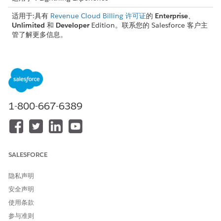
适用于:具有
Revenue Cloud Billing 许可证
的
Enterprise
、
Unlimited
和
Developer
Edition。联系您的 Salesforce 客户主
管了解更多信息。
所需用户权限
编辑开单计划：
开单管理员权限集
或者
1-800-667-6389
开单操作用户权限集
在开单计划中，定义发票分组类型。根据发票分组类型创建合并或
单个发票记录。
从应用程序启动程序中，查找并选择
计费计划组
。
SALESFORCE
打开计费计划所属的计费计划组。
转到开单计划相关列表，打开开单计划。
隐私声明
在开单计划记录的“详细信息”选项卡上，转到“发票组信息”部
安全声明
分，并选择发票组类型：
使用条款
要根据默认组生成合并发票，请选择
默认
。开单计划组的开
参与准则
单客户、开单联系人、币种 ISO 代码、付款期限、税务引