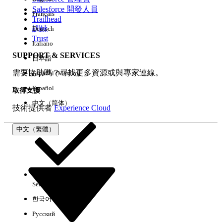
Salesforce 開發人員
Français
經驗
Trailhead
訓練
Deutsch
Trust
Italiano
SUPPORT & SERVICES
日本語
全部清除
完成
需要協助嗎？尋找更多資源或與專家連線。
Español (México)
Español
取得支援
中文（简体）
技術提供者
Experience Cloud
中文（繁體）
Select Org
中文（繁體）
한국어
Русский
沒有結果