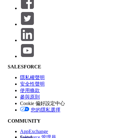
篩選器 (0)
選取篩選
新增
產品區域
SALESFORCE
功能影響
隱私權聲明
安全性聲明
使用條款
參與原則
Cookie 偏好設定中心
版本
您的隱私選擇
COMMUNITY
AppExchange
Salesforce 管理員
English