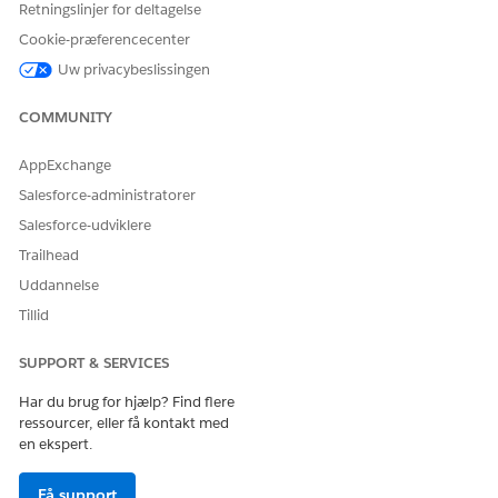
styrken til at forhandle foretrukne faktureringsbetingelser,
Retningslinjer for deltagelse
mens du vedligeholder nøjagtige prisberegninger.
Cookie-præferencecenter
Uw privacybeslissingen
COMMUNITY
LØSTE DENNE ARTIKEL DIT PROBLEM?
Giv os besked, så vi kan forbedre os!
AppExchange
Salesforce-administratorer
Ja
Nej
Salesforce-udviklere
Trailhead
Uddannelse
Tillid
SUPPORT & SERVICES
Har du brug for hjælp? Find flere
ressourcer, eller få kontakt med
en ekspert.
Få support