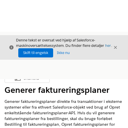
Denne tekst er oversat ved hjælp af Salesforce-
maskinoversættelsessystem. Du finder flere detaljer
her
.
Luk
Luk
Luk
Skift til engelsk
Ikke nu
Indhold
Vis indholdsfortegnelse
Generer faktureringsplaner
Generer faktureringsplaner direkte fra transaktioner i eksterne
systemer eller fra ethvert Salesforce-objekt ved brug af Opret
enkeltstående faktureringsplaner-API. Hvis du vil generere
faktureringsplaner fra bestillinger, skal du bruge forløbet
Bestilling til faktureringsplan, Opret faktureringsplaner for