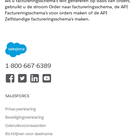
Als u factureringsschema's wilt genereren op basis van orders,
gebruikt u de stroom Order naar factureringsschema, de API
Factureringsschema's voor orders maken of de API
Zelfstandige factureringsschema's maken.
Factureringsschema's genereren vanuit externe transacties
of Salesforce-objecten
Gebruik de API Zelfstandige factureringsschema's maken
om factureringsschema's rechtstreeks vanuit transacties in
externe systemen of vanuit elk Salesforce-object te
genereren.
1-800-667-6389
Factureringsschema's genereren vanuit orders
Genereer factureringsschema's op basis van orders met
behulp van een stroom of een API.
Details van gegenereerd factureringsschema
SALESFORCE
Bekijk alle belangrijke factureringsschema's en
factuurdetails in de records Groep factureringsschema's.
Privacyverklaring
Factureringsschema's genereren voor transacties met
Beveiligingsverklaring
verschillende facturerings- en prijsstellingsfrequenties
Gebruiksvoorwaarden
Selecteer een factureringsfrequentie voor elke transactie
Richtlijnen voor deelname
die verschilt van de prijsstellingsfrequentie van het