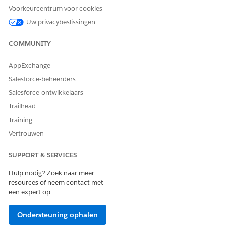
Voorkeurcentrum voor cookies
product. Converteer kortere prijsstellingsvoorwaarden
naar langere factureringsfrequenties en vice versa. Deze
Uw privacybeslissingen
flexibiliteit geeft uw verkoopteams de mogelijkheid om te
onderhandelen over voorkeursvoorwaarden voor
COMMUNITY
facturering, terwijl nauwkeurige prijsberekeningen worden
gehandhaafd.
AppExchange
Salesforce-beheerders
Salesforce-ontwikkelaars
Trailhead
HEEFT DIT ARTIKEL UW PROBLEEM OPGELOST?
Training
Laat ons weten wat we kunnen doen om te verbeteren!
Vertrouwen
Ja
Nee
SUPPORT & SERVICES
Hulp nodig? Zoek naar meer
resources of neem contact met
een expert op.
Ondersteuning ophalen