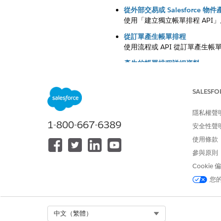
從外部交易或 Salesforce 
使用「建立獨立帳單排程 API」,
從訂單產生帳單排程
使用流程或 API 從訂單產生帳
產生的帳單排程詳細資料
檢視「帳單排程群組」記錄中的
產生不同帳單與定價頻率交易的
SALESFO
選取與產品定價頻率不同之任何
條款,同時維持準確的定價計算
隱私權聲
1-800-667-6389
安全性聲
使用條款
參與原則
此文章是否解決您的問題？
Cookie
請讓我們知道，以便我們改進！
您
Select Org
中文（繁體）