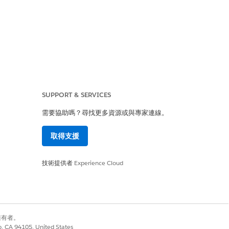
SUPPORT & SERVICES
此彈性讓您的銷售小組能夠協商偏好的帳單
需要協助嗎？尋找更多資源或與專家連線。
取得支援
技術提供者
Experience Cloud
是
否
別擁有者。
co, CA 94105, United States