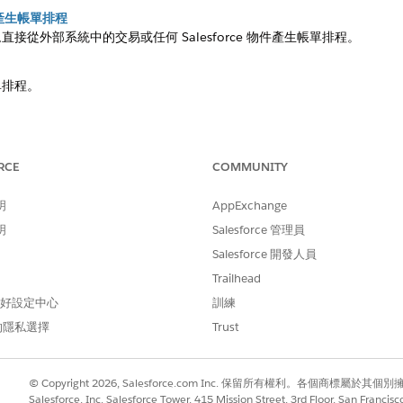
物件產生帳單排程
直接從外部系統中的交易或任何 Salesforce 物件產生帳單排程。
單排程。
所有重要帳單排程和發票詳細資料。
帳單排程
RCE
COMMUNITY
交易的帳單頻率。將較短的定價條款轉換為較長的帳單頻率,反之亦然。
。
明
AppExchange
明
Salesforce 管理員
Salesforce 開發人員
Trailhead
 偏好設定中心
訓練
的隱私選擇
Trust
© Copyright 2026, Salesforce.com Inc. 保留所有權利。各個商標屬於其個
Salesforce, Inc. Salesforce Tower, 415 Mission Street, 3rd Floor, San Francis