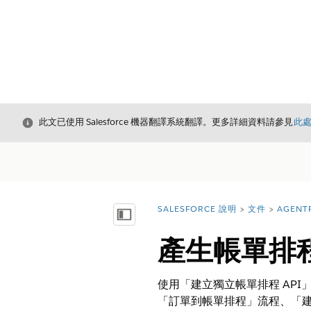
結束
此文已使用 Salesforce 機器翻譯系統翻譯。更多詳細資料請參見
此
SALESFORCE 說明
文件
AGENT
您位於此處：
顯示目錄
產生帳單排
使用「建立獨立帳單排程 API」
「訂單到帳單排程」流程、「建立