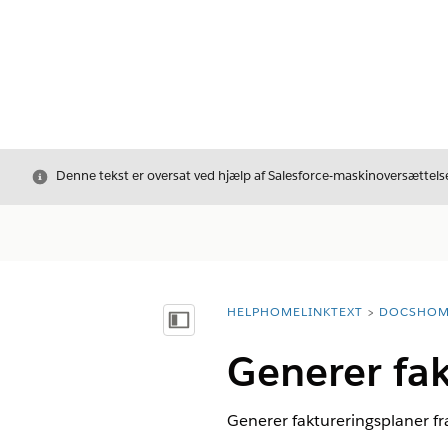
Luk
Denne tekst er oversat ved hjælp af Salesforce-maskinoversættelse
HELPHOMELINKTEXT
DOCSHOM
breadcrumbDescription
Vis indholdsfortegnelse
Generer fak
Generer faktureringsplaner fra 