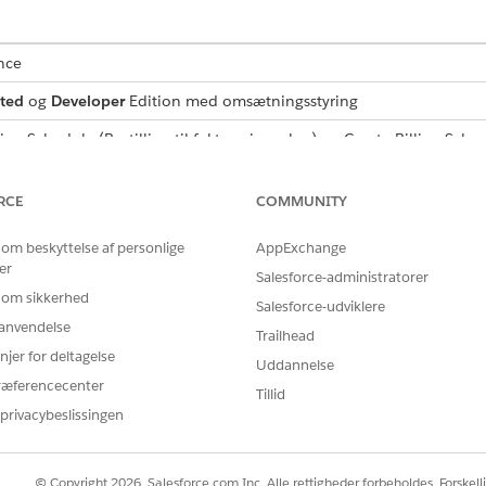
nce
ted
og
Developer
Edition med
omsætningsstyring
ng Schedule (Bestilling til faktureringsplan) og Create Billing Sche
ger) er tilgængelige med licensen
Omsætningsstyring
Advanced eller
RCE
COMMUNITY
BRUGERTILLADELSER PÅKRÆVET
 om beskyttelse af personlige
AppExchange
ngsplaner for bestillings-API:
Opret faktureringsplaner f
er
Salesforce-administratorer
Faktureringstransaktioner
 om sikkerhed
Salesforce-udviklere
r anvendelse
OG
Trailhead
njer for deltagelse
Uddannelse
Tilladelsessættet Kontekst
ræferencecenter
Tillid
en Bestilling til faktureringsplan:
privacybeslissingen
Tilladelsessættet Fakture
OG
© Copyright 2026, Salesforce.com Inc. Alle rettigheder forbeholdes. Forskell