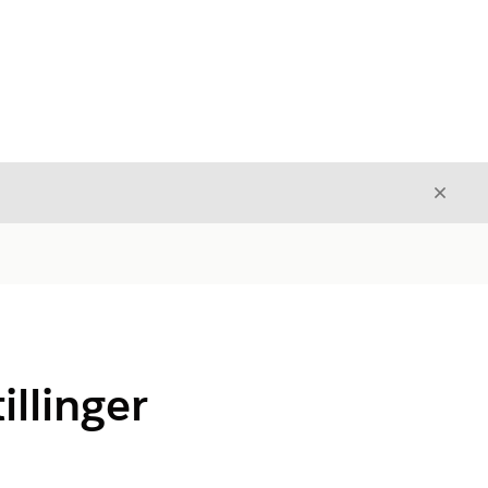
Luk
Luk
illinger