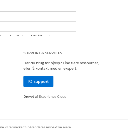
dules for Orders API (Opret
 licensen
Omsætningsstyring
SUPPORT & SERVICES
Har du brug for hjælp? Find flere ressourcer,
eller få kontakt med en ekspert.
ra API-tilladelsen
Få support
Drevet af
Experience Cloud
serviceforløb
ringsadministrator
ige varemærker tilhører deres respektive ejere.