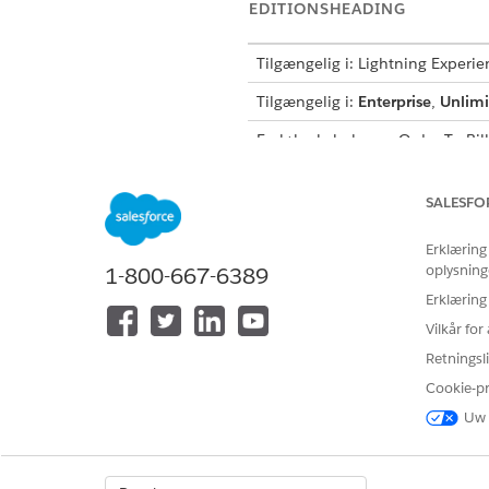
EDITIONSHEADING
Tilgængelig i: Lightning Experie
Tilgængelig i:
Enterprise
,
Unlimi
Forløbsskabelonen Order To Billi
faktureringsplaner for bestillin
Fakturering
.
SALESFO
Erklæring
Hvis du vil bruge Opret faktureri
oplysning
1-800-667-6389
Erklæring
Vilkår fo
Retningsli
Cookie-p
Hvis du vil bruge forløbsskabelon
Uw 