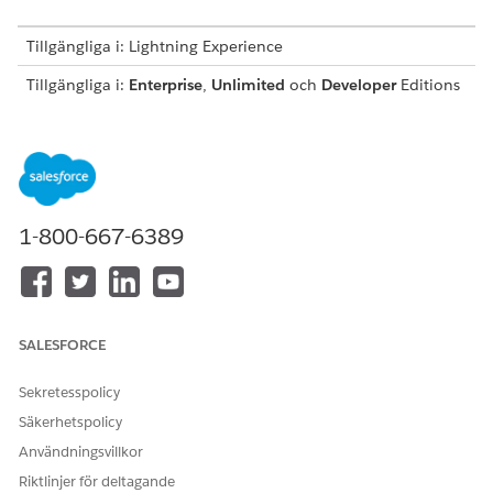
Tillgängliga i: Lightning Experience
Tillgängliga i:
Enterprise
,
Unlimited
och
Developer
Editions
med
intäktshantering
Flödesmallen Order till faktureringsschema och Skapa
faktureringsscheman för ordrar API är tillgängliga med
licensen
Intäktshantering
Advanced eller
faktureringslicensen
Intäktshantering
.
1-800-667-6389
ANVÄNDARBEHÖRIGHETER SOM KRÄVS FÖR ATT
Använda Skapa
Behörigheten Skapa
faktureringsscheman för
faktureringsscheman från
ordrar API:
API för
SALESFORCE
faktureringstransaktioner
Sekretesspolicy
OCH
Säkerhetspolicy
Behörighetsuppsättningen
Användningsvillkor
Context Service Runtime
Riktlinjer för deltagande
Använda flödesmallen Order