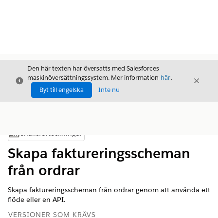
Den här texten har översatts med Salesforces
maskinöversättningssystem. Mer information
här
.
Stäng
Stäng
Stäng
Byt till engelska
Inte nu
Innehållsförteckningar
Visa innehållsförteckning
Skapa faktureringsscheman
från ordrar
Skapa faktureringsscheman från ordrar genom att använda ett
flöde eller en API.
VERSIONER SOM KRÄVS