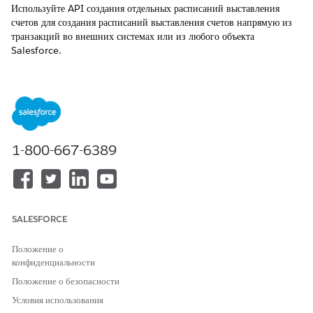
Используйте API создания отдельных расписаний выставления
счетов для создания расписаний выставления счетов напрямую из
транзакций во внешних системах или из любого объекта
Salesforce.
ТРЕБУЕМЫЕ ВЕРСИИ
Доступно в версиях: Lightning Experience
Доступно в версиях:
Enterprise
Edition,
Unlimited
Edition и
Developer
Edition с
управлением доходами
1-800-667-6389
API «Создание отдельных расписаний выставления счетов»
доступно с
лицензией «Управление
доходами
выставления
счетов»
. Дополнительную информацию можно получить у
менеджера по работе с клиентами Salesforce.
SALESFORCE
НЕОБХОДИМЫЕ ПОЛНОМОЧИЯ ПОЛЬЗОВАТЕЛЯ
Положение о
конфиденциальности
Для создания расписаний
Набор полномочий «Средство
выставления счетов для типов
просмотра управления
Положение о безопасности
платежей на основе
каталогом продуктов»
Условия использования
использования: