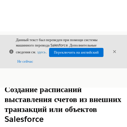
Данный текст был переведен при помощи системы
машинного перевода Salesforce. Дополнительные
Закрыть
Закры
сведения см.
здесь
.
Переключить на английский
Закрыт
Не сейчас
Содержание
Показать содержание
Создание расписаний
выставления счетов из внешних
транзакций или объектов
Salesforce