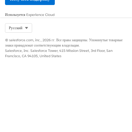
расписания выставления счета.
Используется
Experience Cloud
Select Org
Русский
Если группа расписания выставления счета связана с
ВАЖНО!
© salesforce.com, inc., 2026 гг. Все права защищены. Упомянутые товарные
активом, инициируйте любые новые действия по продаже,
знаки принадлежат соответствующим владельцам.
изменению, продлению или отмене прямо из заказа или актива.
Salesforce, Inc. Salesforce Tower, 415 Mission Street, 3rd Floor, San
В таких случаях используйте поток «Заказ для расписания
Francisco, CA 94105, United States
выставления счета» или «Создание расписаний выставления
счета для API заказов», а не «Создание отдельного API
расписаний выставления счета».
ЭТА СТАТЬЯ РЕШИЛА ВАШУ ПРОБЛЕМУ?
Оставьте свой отзыв, чтобы мы могли стать лучше!
Да
Нет