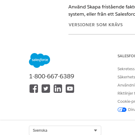
Använd Skapa fristående faktu
system, eller från ett Salesfor
VERSIONER SOM KRÄVS
Tillgängliga i: Lightning Experi
Tillgängliga i:
Enterprise
,
Unlimi
SALESFO
API:t Skapa fristående fakturer
kontoansvariga för mer informa
Sekretess
1-800-667-6389
Säkerhets
Användnin
Skapa faktureringsscheman för 
Riktlinjer
Cookie-p
Dina
Select Org
Svenska
Skapa faktureringsscheman på