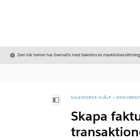
Stäng
Den här texten har översatts med Salesforces maskinöversättnin
SALESFORCE-HJÄLP
DOKUMEN
Du är här:
Visa innehållsförteckning
Skapa fakt
transaktion