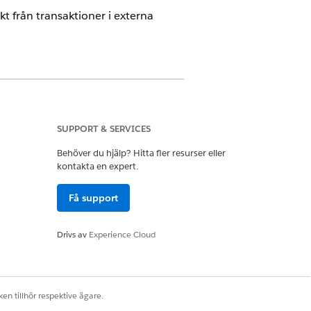
 från transaktioner i externa
SUPPORT & SERVICES
g
. Kontakta din Salesforce-
Behöver du hjälp? Hitta fler resurser eller
kontakta en expert.
Få support
Visa för hantering av
Drivs av
Experience Cloud
n Användningshantering Runtime
en tillhör respektive ägare.
ikera komplexa data genom att