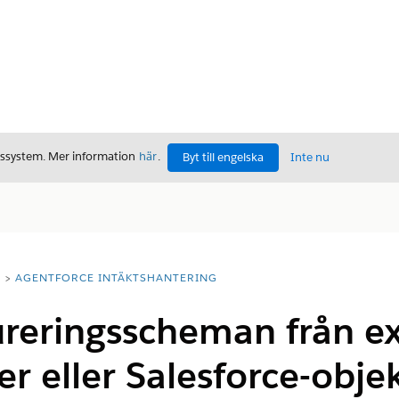
gssystem. Mer information
här
.
Byt till engelska
Inte nu
T
AGENTFORCE INTÄKTSHANTERING
ureringsscheman från e
er eller Salesforce-obje