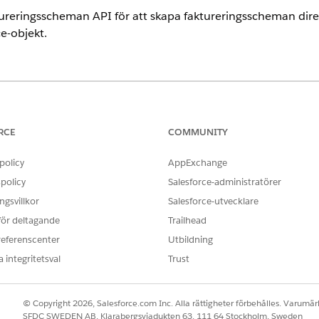
reringsscheman API för att skapa faktureringsscheman direkt
ce-objekt.
ence
ted
och
Developer
Editions med
intäktshantering
RCE
COMMUNITY
ingsscheman är tillgängligt med faktureringslicensen
Intäktshanterin
tion.
policy
AppExchange
policy
Salesforce-administratörer
ANVÄNDARBEHÖRIGHETER SOM KRÄVS FÖR ATT
gsvillkor
Salesforce-utvecklare
användningsbaserade avgiftstyper:
Behörighetsuppsättningen 
 för deltagande
Trailhead
produktkatalog
referenscenter
Utbildning
ELLER
 integritetsval
Trust
Behörighetsuppsättninge
© Copyright 2026, Salesforce.com Inc. Alla rättigheter förbehålles. Varumärk
 begäran och eliminera behovet av att importera eller repl
SFDC SWEDEN AB, Klarabergsviadukten 63, 111 64 Stockholm, Sweden