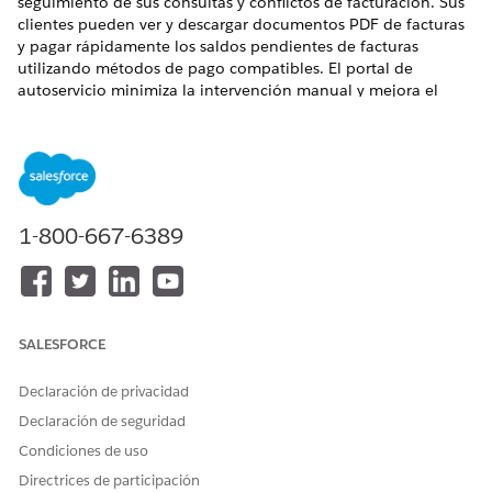
seguimiento de sus consultas y conflictos de facturación. Sus
clientes pueden ver y descargar documentos PDF de facturas
y pagar rápidamente los saldos pendientes de facturas
utilizando métodos de pago compatibles. El portal de
autoservicio minimiza la intervención manual y mejora el
flujo de efectivo y la satisfacción del cliente.
EDICIONES NECESARIAS
Disponible en: Lightning Experience
1-800-667-6389
Disponible en: Ediciones
Enterprise
,
Unlimited
y
Developer
con
la licencia Revenue Cloud Billing
. Haga contacto con
su ejecutivo de cuenta de Salesforce para obtener más
información.
Plantear consultas de facturación y conflictos
SALESFORCE
relacionados con facturas
El portal de facturación de autoservicio sirve como la
Declaración de privacidad
pasarela de cara al cliente que transforma procesos de
Declaración de seguridad
conflictos manuales basados en teléfono en una
Condiciones de uso
experiencia de autoservicio transparente y simplificada. La
ficha Centro de ayuda proporciona un catálogo de
Directrices de participación