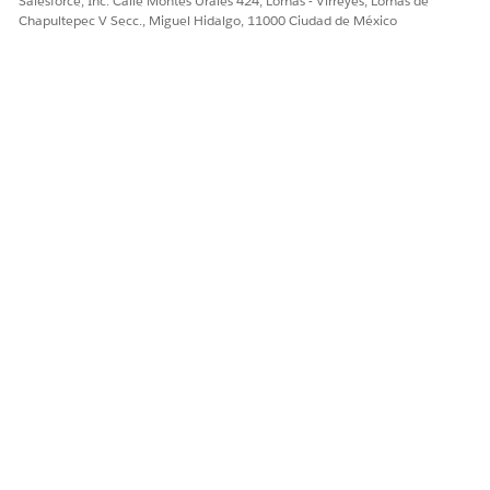
Salesforce, Inc. Calle Montes Urales 424, Lomas - Virreyes, Lomas de
¿RESOLVIÓ ESTE ARTÍCULO SU PROBLEMA?
Chapultepec V Secc., Miguel Hidalgo, 11000 Ciudad de México
¡Háganos saber cómo podemos mejorar!
Sí
No