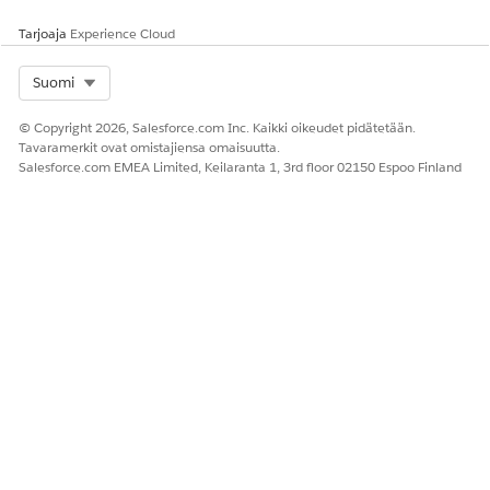
jatkuvuuden ylläpitämiseksi.
Tarjoaja
Experience Cloud
Määritä valintaehtoja määrittääksesi, mitä
Select Org
Suomi
järjestyskäytäntöä sovelletaan kohdeobjektin tietueeseen.
Jos et määritä mitään valintaehtoja, kaikille hyväksytyille
© Copyright 2026, Salesforce.com Inc. Kaikki oikeudet pidätetään.
lähetettyjen/kohdeobjektien tietueille kohdistetaan
Tavaramerkit ovat omistajiensa omaisuutta.
Salesforce.com EMEA Limited, Keilaranta 1, 3rd floor 02150 Espoo Finland
automaattisesti numero.
Syötä järjestyksen aloitusnumero, josta järjestyksellinen
numerointi alkaa.
Määritä asteittainen arvo määrittääksesi arvon, jolla
järjestyksellinen luku kasvaa.
Syötä järjestyksen enimmäismäärä osoittaaksesi sarjan
viimeisen järjestysarvon.
Jos haluat lisätä laskuun ja hyvityslaskun numeroon
päivämäärän, kuukauden, vuoden tai tilivuoden tiedot,
valitse päivämäärän leiman muoto.
Jos haluat määrittää järjestysnumeron vähimmäismäärän,
lisää järjestysnumeron vähimmäispituus.
Jos luotu järjestysnumero on lyhyempi kuin tämä leveys,
siihen lisätään nollat. Jos leveys on esimerkiksi 5 ja luotu