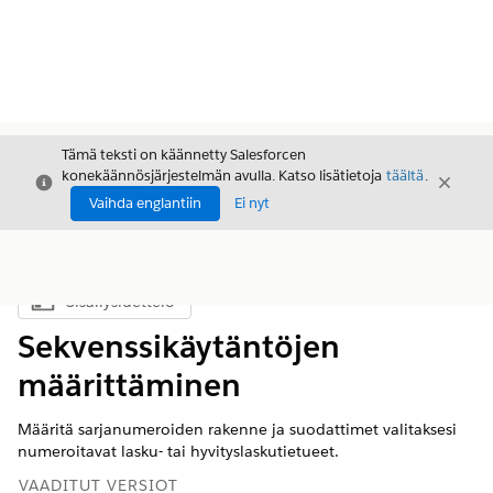
Tämä teksti on käännetty Salesforcen
konekäännösjärjestelmän avulla. Katso lisätietoja
täältä
.
Sulje
Sulje
Sulje
Vaihda englantiin
Ei nyt
Sisällysluettelo
Näytä sisällysluettelo
Sekvenssikäytäntöjen
määrittäminen
Määritä sarjanumeroiden rakenne ja suodattimet valitaksesi
numeroitavat lasku- tai hyvityslaskutietueet.
VAADITUT VERSIOT