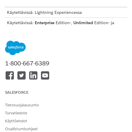
Käytettävissä: Lightning Experiencessa
Käytettävissä:
Enterprise
Edition-,
Unlimited
Edition- ja
Developer
Edition -versioissa, joilla on
Revenue Cloud
Billing -lisenssi
. Ota yhteyttä Salesforce-
asiakkuuspäällikköösi saadaksesi lisätietoja.
TARVITTAVAT KÄYTTÖOIKEUDET
1-800-667-6389
Jaksokäytäntöjen
Billing Admin -
määrittäminen:
käyttöoikeusjoukko
OR
Billing Operations User -
SALESFORCE
käyttöoikeusjoukko
Tietosuojalausunto
Laskutuspääkäyttäjäsi täytyy
käyttää sarjanumerointia
määrittääkseen järjestyskäytäntöjä.
Turvatiedote
Käyttöehdot
Etsi ja avaa sovelluskäynnistimestä
Sequence Policies
.
Napsauta
Uusi
.
Osallistumisohjeet