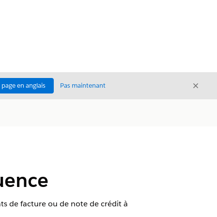
Ferme
a page en anglais
Pas maintenant
Fermer
quence
nts de facture ou de note de crédit à