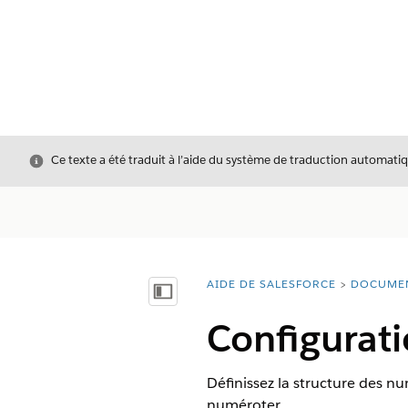
Fermer
Ce texte a été traduit à l’aide du système de traduction automatiq
AIDE DE SALESFORCE
DOCUME
Vous êtes ici :
Afficher la table des matières
Configurati
Définissez la structure des nu
numéroter.