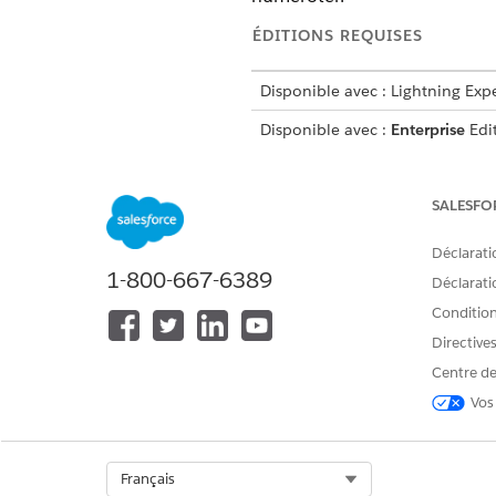
ÉDITIONS REQUISES
Disponible avec : Lightning Exp
Disponible avec :
Enterprise
Edi
d'informations, contactez votre
SALESFO
Pour configurer des stratégies 
Déclarati
1-800-667-6389
Déclaratio
Conditions
Directive
Centre de
Pour configurer des stratégie
Vos
Dans le Lanceur d'application
Cliquez sur
Nouveau
.
Select Org
Français
Saisissez un nom de stratégi