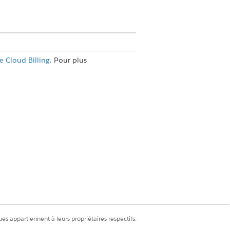
e Cloud Billing
. Pour plus
Administrateur de la facturation
Utilisateur des opérations de
umérotation
séquentielle.
es appartiennent à leurs propriétaires respectifs.