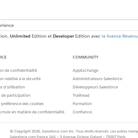
erience
tion,
Unlimited
Edition et
Developer
Edition avec
la licence Revenu
 chargé de compte Salesforce.
AUTORISATIONS UTILISATEUR REQUISES
RCE
COMMUNITY
de séquence :
Ensemble d'autorisations 
on de confidentialité
AppExchange
OU
n relative à la sécurité
Administrateurs Salesforce
 d’utilisation
Développeurs Salesforce
Ensemble d'autorisations 
s de participation
Trailhead
facturation
 préférence des cookies
Formation
s de séquence, votre administrateur Billing doit
activer la n
 choix en matière de confidentialité
Confiance
, recherchez et sélectionnez
Stratégies de séquence
.
© Copyright 2026, Salesforce.com Inc. Tous droits réservés. Les autres marqu
e de séquence.
Salesforce.com France SAS – 3 Avenue Octave Gréard – 75007 Paris