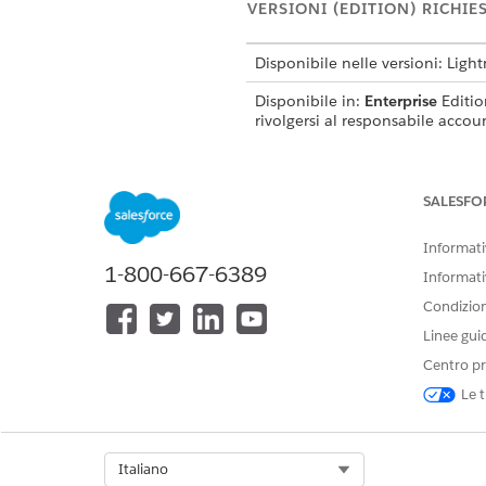
VERSIONI (EDITION) RICHIE
Disponibile nelle versioni: Ligh
Disponibile in:
Enterprise
Editio
rivolgersi al responsabile accou
SALESFO
Per configurare le policy di seq
Informativ
1-800-667-6389
Informati
Condizioni
Linee gui
Per configurare i criteri di s
Centro pr
Dal Programma di avvio app, 
Le t
Fare clic su
Nuovo
.
Immettere un nome di policy
Se necessario, immettere una
Selezionare l'oggetto di desti
Select Org
Italiano