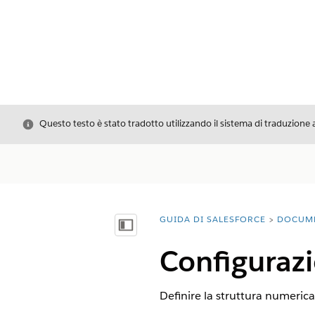
Chiudi
Questo testo è stato tradotto utilizzando il sistema di traduzione 
GUIDA DI SALESFORCE
DOCUM
Ti trovi qui:
Mostra sommario
Configurazi
Definire la struttura numerica 