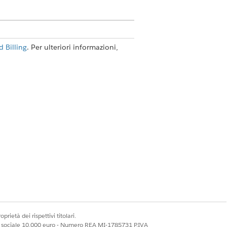
 Billing
. Per ulteriori informazioni,
 Amministratore fatturazione
Utente operazioni di fatturazione
azione sequenziale
.
prietà dei rispettivi titolari.
ale sociale 10.000 euro - Numero REA MI-1785731 P.IVA