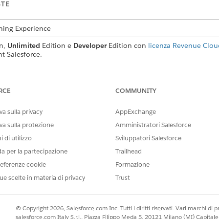
STE
tning Experience
n,
Unlimited
Edition e
Developer
Edition con
licenza Revenue Cloud
nt Salesforce.
AUTORIZZAZIONI UTENTE RICHIESTE
RCE
COMMUNITY
uenza:
Insieme di autorizzazioni
a sulla privacy
AppExchange
O
va sulla protezione
Amministratori Salesforce
Insieme di autorizzazioni 
 di utilizzo
Sviluppatori Salesforce
da per la partecipazione
Trailhead
equenza, l'amministratore fatturazione deve
attivare la numer
eferenze cookie
Formazione
trovare e selezionare
Polizze sequenza
.
ue scelte in materia di privacy
Trust
 di sequenza.
 descrizione.
© Copyright 2026, Salesforce.com Inc. Tutti i diritti riservati. Vari marchi di pro
nazione per cui si sta creando la policy di sequenza.
salesforce.com Italy S.r.l., Piazza Filippo Meda 5, 20121 Milano (MI) Capit