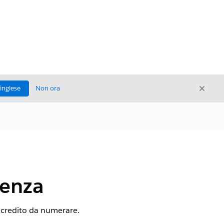
Chiud
'inglese
Non ora
Chiudi
uenza
di credito da numerare.