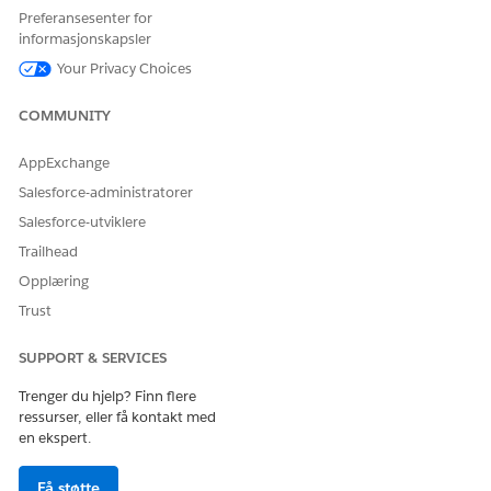
Skriv om nødvendig inn en beskrivelse.
Preferansesenter for
Velg målobjektet som du oppretter sekvenspolicyen for.
informasjonskapsler
Angi sekvenspolicyens gyldighetsdato og
Your Privacy Choices
klokkeslettområde.
Velg
Active
for å aktivere sekvenspolicyen.
COMMUNITY
Du kan også opprette sekvensutkastpolicyer og aktivere
dem senere.
AppExchange
Hvis du vil generere og tildele kontinuerlig sekvensiell
Salesforce-administratorer
nummerering til målobjektpostene, velger du
Håndhev
Salesforce-utviklere
sekvens uten mellomrom
.
Trailhead
Opplæring
Trust
Velg dette alternativet for å sikre at sekvensielle
MERK
SUPPORT & SERVICES
tall er åpne. Eventuelle hoppede eller ikke-tildelte tall
lagres i Avstemminger av sekvenshull-postene og
Trenger du hjelp? Finn flere
ressurser, eller få kontakt med
tildeles på nytt til - til målobjektpostene for å
en ekspert.
opprettholde kontinuitet.
Få støtte