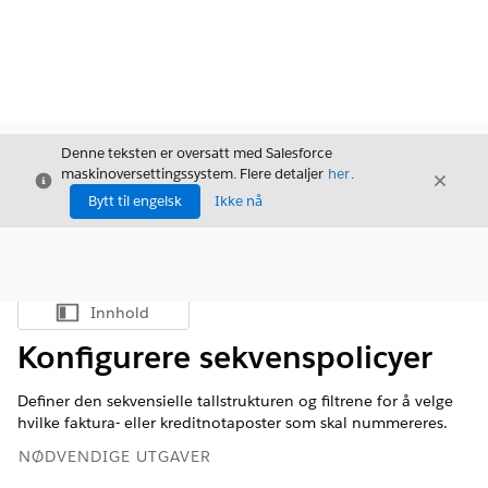
Denne teksten er oversatt med Salesforce
maskinoversettingssystem. Flere detaljer
her
.
Avslutt
Avslut
Avslutt
Bytt til engelsk
Ikke nå
Innhold
Vis innholdsfortegnelse
Konfigurere sekvenspolicyer
Definer den sekvensielle tallstrukturen og filtrene for å velge
hvilke faktura- eller kreditnotaposter som skal nummereres.
NØDVENDIGE UTGAVER