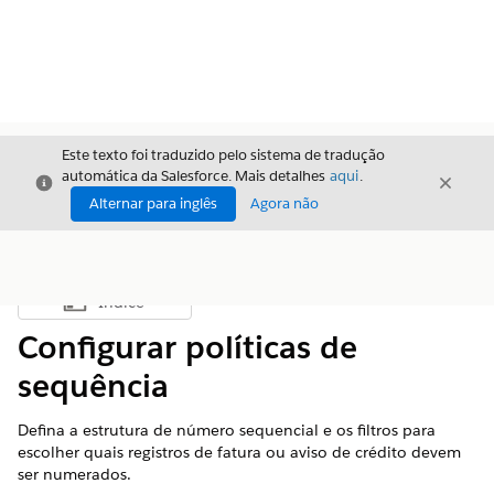
Este texto foi traduzido pelo sistema de tradução
automática da Salesforce. Mais detalhes
aqui
.
Fechar
Fecha
Fechar
Alternar para inglês
Agora não
Índice
Mostrar índice
Configurar políticas de
sequência
Defina a estrutura de número sequencial e os filtros para
escolher quais registros de fatura ou aviso de crédito devem
ser numerados.