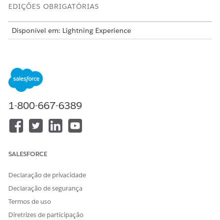
EDIÇÕES OBRIGATÓRIAS
Disponível em: Lightning Experience
Disponível em: Edições
Enterprise
,
Unlimited
e
Developer
com
a licença Revenue Cloud Billing
. Entre em contato
com seu executivo de conta do Salesforce para obter mais
informações.
PERMISSÕES DE USUÁRIO NECESSÁRIAS
1-800-667-6389
Para configurar políticas de
Conjunto de permissões de
sequência:
Administrador de cobrança
OU
SALESFORCE
Conjunto de permissões de
Usuário de operações de
Declaração de privacidade
faturamento
Declaração de segurança
Para configurar políticas de sequência, o Administrador de
Termos de uso
cobrança deve
ativar a numeração sequencial
.
Diretrizes de participação