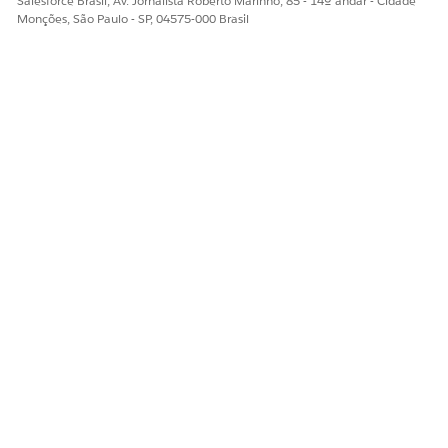
Salesforce Brasil, Av. Jornalista Roberto Marinho, 85 - 14º andar - Cidade
Monções, São Paulo - SP, 04575-000 Brasil
Sim
Não