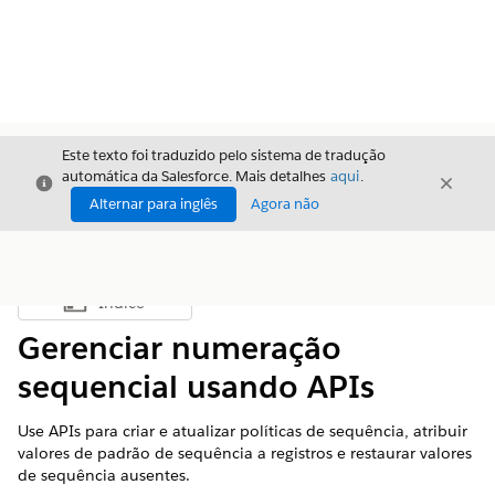
Este texto foi traduzido pelo sistema de tradução
automática da Salesforce. Mais detalhes
aqui
.
Fechar
Fecha
Fechar
Alternar para inglês
Agora não
Índice
Mostrar índice
Gerenciar numeração
sequencial usando APIs
Use APIs para criar e atualizar políticas de sequência, atribuir
valores de padrão de sequência a registros e restaurar valores
de sequência ausentes.