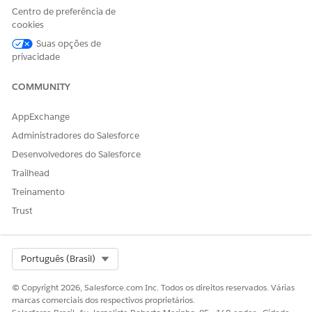
valores e filtros específicos.
Centro de preferência de
Atribua valores de padrão
API de atribuição de
cookies
de sequência a objetos com
sequência
Suas opções de
base na política de
privacidade
sequência configurada.
Restaure um valor de
API de reconciliação de
COMMUNITY
sequência ausente
lacuna de sequência
identificado usando essa
AppExchange
API em sequências
Administradores do Salesforce
habilitadas para sem lacuna.
Esse valor de sequência
Desenvolvedores do Salesforce
pode ser usado
Trailhead
posteriormente na
numeração da política de
Treinamento
sequência subsequente,
Trust
garantindo que não haja
lacunas.
Select Org
Português (Brasil)
© Copyright 2026, Salesforce.com Inc. Todos os direitos reservados. Várias
ESTE ARTIGO RESOLVEU SEU PROBLEMA?
marcas comerciais dos respectivos proprietários.
Diga-nos para podermos melhorar!