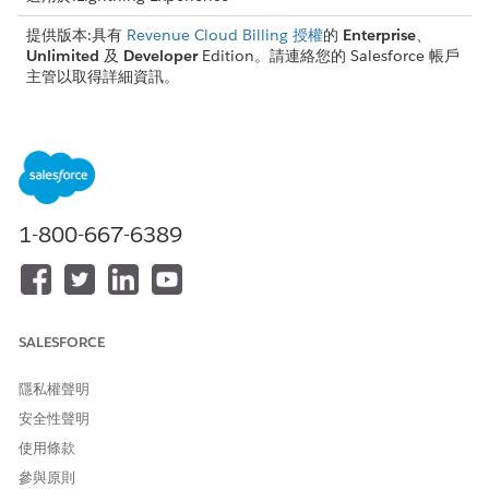
提供版本:具有
Revenue Cloud Billing 授權
的
Enterprise
、
Unlimited
及
Developer
Edition。請連絡您的 Salesforce 帳戶
主管以取得詳細資訊。
目標
API
建立序列原則,為所有已張貼的
建立序列原則 API
發票和貸項憑單設定唯一的序
號。
1-800-667-6389
更新序列原則的設定,此原則會
更新序列原則 API
定義使用特定模式、值和篩選
條件產生唯一、序列數字的方
式。
SALESFORCE
根據設定的序列原則將序列模
序列指派 API
式值指派給物件。
隱私權聲明
還原在啟用無間隙序列中使用
序列缺口協調 API
安全性聲明
此 API 識別的遺漏序列值。此
使用條款
序列值稍後可用於後續的序列
原則編號,以確保沒有間隙。
參與原則