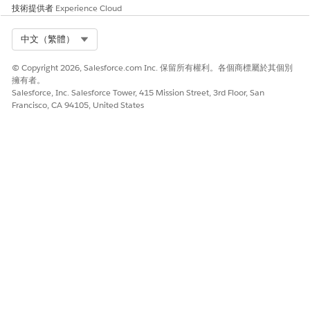
技術提供者
Experience Cloud
Select Org
中文（繁體）
© Copyright 2026, Salesforce.com Inc. 保留所有權利。各個商標屬於其個別
擁有者。
Salesforce, Inc. Salesforce Tower, 415 Mission Street, 3rd Floor, San
Francisco, CA 94105, United States