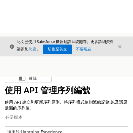
此文已使用 Salesforce 機器翻譯系統翻譯。更多詳細資料
結束
結束
結束
請參見
此處
。
切換至英文
不要現在
目錄
顯示目錄
使用 API 管理序列編號
使用 API 建立和更新序列原則、將序列模式值指派給記錄,以及還原
遺漏的序列值。
必要版本
適用於:Lightning Experience