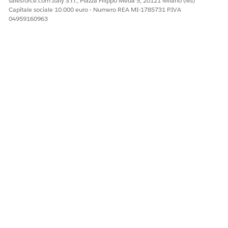
salesforce.com Italy S.r.l., Piazza Filippo Meda 5, 20121 Milano (MI)
Capitale sociale 10.000 euro - Numero REA MI-1785731 P.IVA
QUESTO ARTICOLO HA RISOLTO IL PROBLEMA?
04959160963
Facci sapere, così possiamo migliorare!
Sì
No