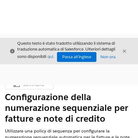
Questo testo è stato tradotto utilizzando il sistema di
traduzione automatica di Salesforce. Ulteriori dettagli
Chiudi
Chiud
Chiudi
sono disponibili
qui
.
Passa all'inglese
Non ora
Sommario
Mostra sommario
Configurazione della
numerazione sequenziale per
fatture e note di credito
Utilizzare una policy di sequenza per configurare la
numerazione sequenziale automatica per le fatture e le note