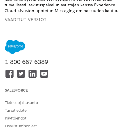
turvallisesti laskutuspalvelun avustajan kanssa Experience
Cloud -sivuston upotetun Messaging-ominaisuuden kautta.
VAADITUT VERSIOT
Käytettävissä: Lightning Experiencessa
Käytettävissä:
Revenue Managementin
Enterprise
-,
Unlimited
- ja
Developer
Edition -versioissa on
Revenue
Cloud Advanced -lisenssi ja Revenue Cloud Billing -lisenssi
Agentforce Employee Agent -lisäosalla.
1-800-667-6389
TARVITTAVAT KÄYTTÖOIKEUDET
Agentin luominen:
AI-agenttien hallinta
SALESFORCE
TAI
Sovelluksen mukautusoikeus
Tietosuojalausunto
Turvatiedote
Varmista ennen aloittamista, että olet suorittanut seuraavat
Käyttöehdot
tehtävät.
Osallistumisohjeet
Luo Experience Cloud -sivusto itsepalveluportaalin mallien