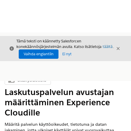
Tämä teksti on käännetty Salesforcen
konekäännösjärjestelmän avulla. Katso lisätietoja
täältä
.
Sulje
Sulje
Sulje
Vaihda englantiin
Ei nyt
Sisällysluettelo
Näytä sisällysluettelo
Laskutuspalvelun avustajan
määrittäminen Experience
Cloudille
Määritä palvelun käyttöoikeudet, tietoturva ja datan
jakaminen, jotta ulkoiset käyttäjät voivat vuorovaikuttaa