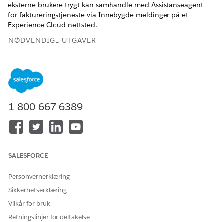
eksterne brukere trygt kan samhandle med Assistanseagent
for faktureringstjeneste via Innebygde meldinger på et
Experience Cloud-nettsted.
NØDVENDIGE UTGAVER
Tilgjengelig i Lightning Experience
Tilgjengelig i
Enterprise
,
Unlimited
og
Developer
Edition av
Revenue Management
med
Revenue Cloud Advanced-
lisensen og Revenue Cloud Billing-lisensen
med tillegget
1-800-667-6389
Agentforce Employee Agent.
NØDVENDIG BRUKERTILLATELSE
For å opprette en agent:
Behandle AI-agenter
SALESFORCE
ELLER
Personvernerklæring
Tilpasse program
Sikkerhetserklæring
Før du begynner må du kontrollere at du har fullført disse
Vilkår for bruk
oppgavene.
Retningslinjer for deltakelse