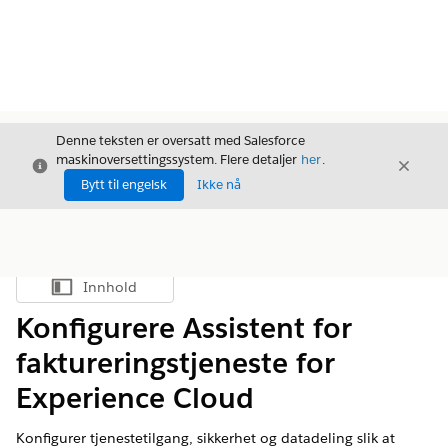
Denne teksten er oversatt med Salesforce
maskinoversettingssystem. Flere detaljer
her
.
Avslutt
Avslut
Avslutt
Bytt til engelsk
Ikke nå
Innhold
Vis innholdsfortegnelse
Konfigurere Assistent for
faktureringstjeneste for
Experience Cloud
Konfigurer tjenestetilgang, sikkerhet og datadeling slik at