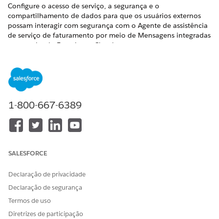
Configure o acesso de serviço, a segurança e o
compartilhamento de dados para que os usuários externos
possam interagir com segurança com o Agente de assistência
de serviço de faturamento por meio de Mensagens integradas
em um site do Experience Cloud.
EDIÇÕES OBRIGATÓRIAS
Disponível em: Lightning Experience
Disponível em: Edições
Enterprise
,
Unlimited
e
Developer
1-800-667-6389
de
Revenue Management
com
a licença Revenue Cloud
Advanced e a licença Revenue Cloud Billing
com o
complemento Agentforce Employee Agent.
PERMISSÕES DE USUÁRIO NECESSÁRIAS
SALESFORCE
Para criar um agente:
Gerenciar agentes de IA
Declaração de privacidade
OU
Declaração de segurança
Personalizar aplicativo
Termos de uso
Diretrizes de participação