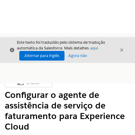
Este texto foi traduzido pelo sistema de tradução
automática da Salesforce. Mais detalhes
aqui
.
Fechar
Fecha
Fechar
Alternar para inglês
Agora não
Índice
Mostrar índice
Configurar o agente de
assistência de serviço de
faturamento para Experience
Cloud