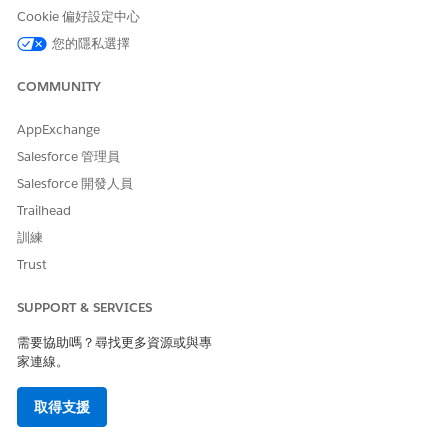
Cookie 偏好設定中心
完成此設定後,客戶即可在單一 Experience Cloud 網站中檢視帳單
資訊並與工作人員互動,進而減少支援處理和管理負擔。
您的隱私選擇
啟用 Service Cloud 管理員使用者存取權
COMMUNITY
在「設定」中,尋找並選取「
使用者
」。
AppExchange
開啟管理員使用者記錄。
Salesforce 管理員
按一下「
編輯
」。
選取「
Service Cloud 使用者
」。
Salesforce 開發人員
按一下「
儲存
」。
Trailhead
如果「Service Cloud 使用者」選項無法使用:
訓練
更新使用者的授權以包含 Service Cloud 存取權。
Trust
儲存您的變更。
重新開啟使用者記錄,然後選取「
Service Cloud 使用者
」。
SUPPORT & SERVICES
更新內嵌傳訊部署
需要協助嗎？尋找更多資源或與專
家連線。
在增強型聊天中將營業時間設定為預設。
按一下「
安裝程式碼片段
」。
取得支援
從「聊天程式碼片段」中,複製 scrt2URL。