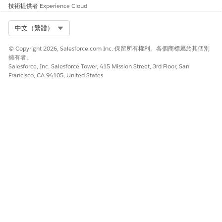
將 SCRT URL 新增為 CSP 信任網站
技術提供者
Experience Cloud
進入「設定」,尋找並選取「
信任 URL
」。
Select Org
中文（繁體）
按一下「
新增信任 URL
」。
完成以下欄位:
© Copyright 2026, Salesforce.com Inc. 保留所有權利。各個商標屬於其個別
選項
值
擁有者。
Salesforce, Inc. Salesforce Tower, 415 Mission Street, 3rd Floor, San
API 名稱
Embedded_Messaging_SCRT
Francisco, CA 94105, United States
信任的網站 URL
貼上您之前複製的 SCRT URL
啟用中
選取
CSP Context
全部
在「CSP 指示詞」下,選取:
connect-src (指令檔)
frame-src (iframe content)
儲存您的變更。
設定網站的安全性和信任 URL
在體驗產生器中開啟您的 Experience Cloud 網站。