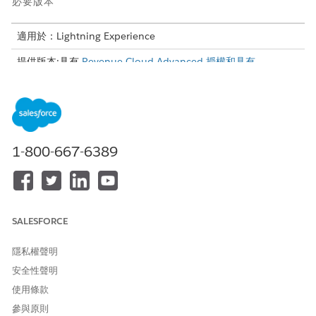
必要版本
適用於：Lightning Experience
提供版本:具有
Revenue Cloud Advanced 授權和具有
Agentforce 員工代理程式附加元件的 Revenue Cloud Billing
授權
的
Enterprise
、
Unlimited
及
Developer
Edition
Revenue
Management
。
所需的使用者權限
1-800-667-6389
若要建立工作人員:
管理 AI 工作人員
或
自訂應用程式
SALESFORCE
開始之前,請確定您已完成下列工作。
隱私權聲明
使用自助式服務帳單入口網頁範本建立 Experience Cloud 網站
安全性聲明
在收入管理中設定 Agentforce 的社群和合作夥伴存取權
使用條款
這些設定會建立Trust邊界,以安全地載入訊息、指令檔和帳單資料,
參與原則
同時為社群使用者維持控制的存取權。