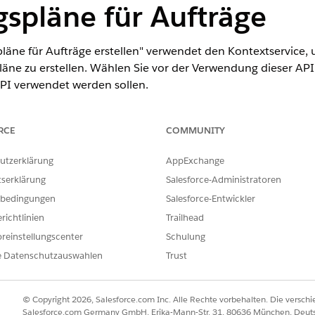
spläne für Aufträge
läne für Aufträge erstellen" verwendet den Kontextservice,
ne zu erstellen. Wählen Sie vor der Verwendung dieser API 
PI verwendet werden sollen.
RCE
COMMUNITY
ERFORDERLICHE BENUTZERBERECHTIGUNGEN
utzerklärung
AppExchange
ion und ihrer Zuordnungen:
Berechtigungssatz "Abrechnu
tserklärung
Salesforce-Administratoren
ch
Abrechnungseinstellungen
und wählen Sie diese Option aus.
bedingungen
Salesforce-Entwickler
extservicezuordnung" die erweiterte Kontextdefinition "BillingCont
richtlinien
Trailhead
pping
oder eine ähnliche Kontextzuordnung aus, die Sie hinzugefüg
reinstellungscenter
Schulung
 Quellkontextzuordnung auszuwählen, die Aufträge zu Abrechnungst
nutzerdefinierte Intrakontextzuordnung hinzufügen
und die Zuordn
e Datenschutzauswahlen
Trust
ngstransaktionsknoten zuzuordnen oder die vorhandene Zuordnung
agsdetails an Abrechnungspläne übergeben, indem Sie die benutze
© Copyright 2026, Salesforce.com Inc. Alle Rechte vorbehalten. Die versch
Salesforce.com Germany GmbH, Erika-Mann-Str. 31, 80636 München, Deut