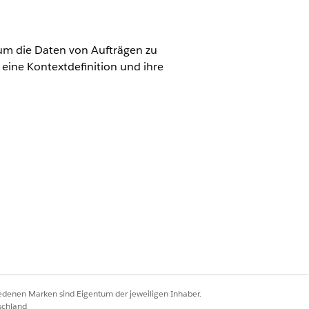
 um die Daten von Aufträgen zu
eine Kontextdefinition und ihre
ngsadministrator"
ext" als Kontextdefinition aus.
t haben.
ransaktionskontextknoten zuordnet.
ung auswählen, um benutzerdefinierte
 von Standardfeldern zu
rdefinierte Zuordnung
iedenen Marken sind Eigentum der jeweiligen Inhaber.
mithilfe des
schland