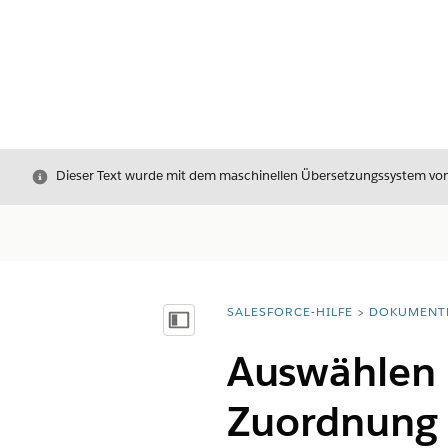
Schließen
Dieser Text wurde mit dem maschinellen Übersetzungssystem von S
SALESFORCE-HILFE
DOKUMENT
Sie befinden sich hier:
Inhalt anzeigen
Auswählen 
Zuordnung z