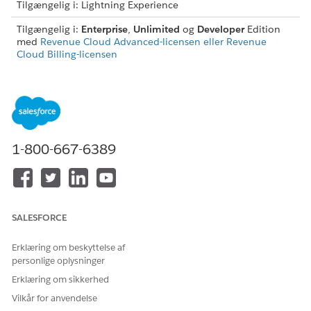
Tilgængelig i: Lightning Experience
Tilgængelig i:
Enterprise
,
Unlimited
og
Developer
Edition
med
Revenue Cloud Advanced-licensen eller Revenue
Cloud Billing-licensen
Aktiver fakturering i Omsætningsstyring
Aktiver Fakturering for at starte med at bruge
faktureringsfunktioner.
Guidet opsætning af fakturering
1-800-667-6389
Administratorer kan bruge den guidede opsætning af
fakturering til en trinvis vejledning til at udføre
nøgleopgaver, der er påkrævet for at opsætte Fakturering.
Tildel tilladelser til at få adgang til faktureringsfunktioner
Tildel dine brugere de krævede tilladelsessæt baseret på
SALESFORCE
deres persona og for de API'er, som de har brug for
adgang til.
Erklæring om beskyttelse af
personlige oplysninger
Vælg Standardfaktureringshåndtering, Skattebehandling
Erklæring om sikkerhed
og Juridisk enhed
Hvis der ikke er angivet nogen faktureringspolitik for
Vilkår for anvendelse