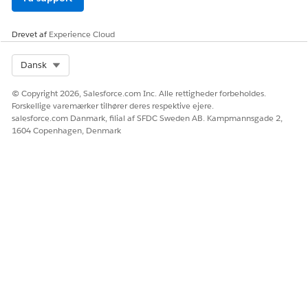
Giv brugere mere kontekst ved at føje nye felter til
standardsidelayouts for hver version.
Drevet af
Experience Cloud
Select Org
Dansk
LØSTE DENNE ARTIKEL DIT PROBLEM?
© Copyright 2026, Salesforce.com Inc. Alle rettigheder forbeholdes.
Forskellige varemærker tilhører deres respektive ejere.
Giv os besked, så vi kan forbedre os!
salesforce.com Danmark, filial af SFDC Sweden AB. Kampmannsgade 2,
1604 Copenhagen, Denmark
Ja
Nej