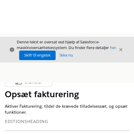
Denne tekst er oversat ved hjælp af Salesforce-
maskinoversættelsessystem. Du finder flere detaljer
her
.
Luk
Luk
Luk
Skift til engelsk
Ikke nu
Indhold
Vis indholdsfortegnelse
Opsæt fakturering
Aktiver Fakturering, tildel de krævede tilladelsessæt, og opsæt
funktioner.
EDITIONSHEADING