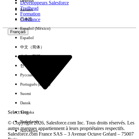
Deutsch
Développeurs Salesforce
Trailhead
Italiano
Expérience
Formation
Confiance
日本語
Español (México)
Français
Español
Effacer tout
Terminé
中文（简体）
中文（繁體）
한국어
Русский
Português (Brasil)
Suomi
Dansk
Select Org
Svenska
Nederlands
© Copyright 2026, Salesforce.com Inc. Tous droits réservés. Les
autres marques appartiennent à leurs propriétaires respectifs.
Norvégien
Salesforce.com France SAS – 3 Avenue Octave Gréard – 75007
Aucun résultat