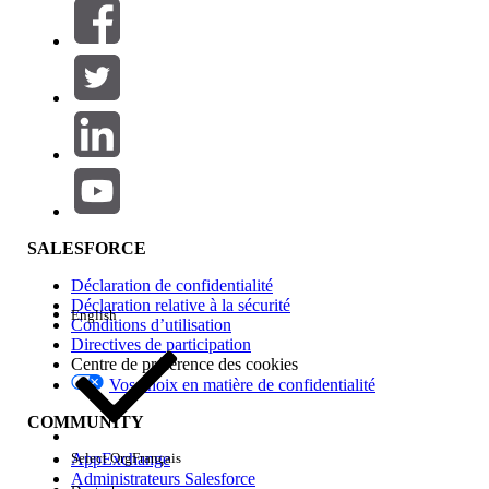
Filtres (0)
SÉLECTIONNER DES FILTRES
Ajouter
Gamme de produits
Impact des fonctionnalités
SALESFORCE
Déclaration de confidentialité
Déclaration relative à la sécurité
English
Conditions d’utilisation
Directives de participation
Centre de préférence des cookies
Vos choix en matière de confidentialité
Edition
COMMUNITY
AppExchange
Select Org
Français
Administrateurs Salesforce