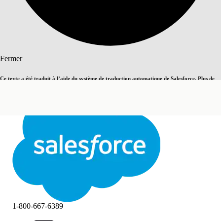
Rechercher
Fermer
Ce texte a été traduit à l’aide du système de traduction automatique de Salesforce. Plus de
Basculer vers la page en anglais
détails, consultez <
cette page
.
Pas maintenant
Fermer
Fermer
1-800-667-6389