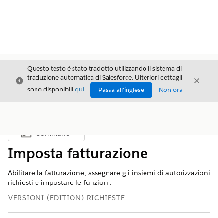
Questo testo è stato tradotto utilizzando il sistema di
traduzione automatica di Salesforce. Ulteriori dettagli
Chiudi
Chiud
Chiudi
sono disponibili
qui
.
Passa all'inglese
Non ora
Sommario
Mostra sommario
Imposta fatturazione
Abilitare la fatturazione, assegnare gli insiemi di autorizzazioni
richiesti e impostare le funzioni.
VERSIONI (EDITION) RICHIESTE