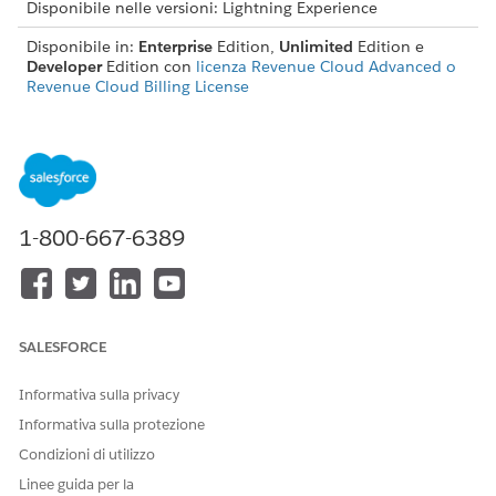
Disponibile nelle versioni: Lightning Experience
Disponibile in:
Enterprise
Edition,
Unlimited
Edition e
Developer
Edition con
licenza Revenue Cloud Advanced o
Revenue Cloud Billing License
Attivazione della fatturazione in Gestione del reddito
Abilitare Fatturazione per iniziare a utilizzare le funzioni di
fatturazione.
Impostazione guidata per la fatturazione
1-800-667-6389
Gli amministratori possono utilizzare l'Impostazione
guidata fatturazione per una guida dettagliata per
completare le operazioni chiave necessarie per impostare
la fatturazione.
Assegnazione delle autorizzazioni per accedere alle
SALESFORCE
funzioni di fatturazione
Assegnare agli utenti gli insiemi di autorizzazioni richiesti
Informativa sulla privacy
in base al loro profilo e alle API per cui necessitano
Informativa sulla protezione
dell'accesso.
Condizioni di utilizzo
Seleziona trattamento fatturazione predefinito,
Linee guida per la