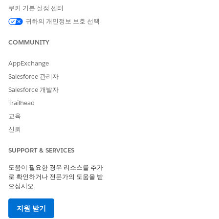
청구에 대한 컨텍스트 정의 구성
쿠키 기본 설정 센터
청구의 컨텍스트 정의는 주문 또는 외부 트랜잭션에서 청구 일
귀하의 개인정보 보호 선택
정으로 정보를 원활하게 흐르는 데 도움이 되는 중앙 데이터 매
핑 계층 역할을 합니다. Salesforce 개체의 데이터를 청구 API
COMMUNITY
가 정확한 청구 레코드를 만들기 위해 필요한 세부 사항을 읽을
수 있는 표준화된 형식으로 변환합니다. 비즈니스는 이러한 컨
AppExchange
텍스트 정의를 구성하여 사용자 정의 필드 데이터 전송을 자동
화할 수 있습니다.
Salesforce 관리자
Salesforce 개발자
페이지 레이아웃에 새 청구 필드 추가
릴리스마다 기본 페이지 레이아웃에 새 필드를 추가하여 사용자
Trailhead
에게 더 많은 컨텍스트를 제공합니다.
교육
신뢰
SUPPORT & SERVICES
이 기사를 통해 문제를 해결했습니까?
도움이 필요한 경우 리소스를 추가
개선을 위한 의견을 보내주세요.
로 확인하거나 전문가의 도움을 받
으십시오.
예
아니요
지원 받기