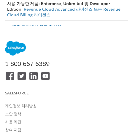
사용 가능한 제품:
Enterprise
,
Unlimited
및
Developer
Edition,
Revenue Cloud Advanced 라이센스 또는 Revenue
Cloud Billing 라이센스
매출 관리에서 청구 활성화
청구를 활성화하여 청구 기능 사용을 시작합니다.
청구 안내 설정
관리자는 청구 안내 설정을 사용하여 단계별 지침을 통해 청구
설정에 필요한 주요 과업을 완료할 수 있습니다.
1-800-667-6389
청구 기능에 액세스할 수 있는 권한 할당
사용자에게 개인 정보 및 액세스 권한이 필요한 API에 대한 필
수 권한 집합을 할당합니다.
기본 청구 처리, 세금 처리, 법인 선택
SALESFORCE
주문 제품에 지정된 청구 정책이 없는 경우 기본 청구 처리에 따
라 해당 주문 제품이 청구되는 방법이 정의됩니다. 기본 세금 처
개인정보 처리방침
리는 특정 주문 제품 또는 세금 정책을 재정의하지 않는 한 모든
주문 제품에 사용됩니다. 기본 법인은 특정 견적서 및 주문에 대
보안 정책
해 재정의하지 않는 한 견적서 및 주문과 함께 세금을 계산하는
사용 약관
데 사용됩니다.
참여 지침