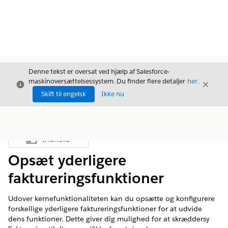
Denne tekst er oversat ved hjælp af Salesforce-
maskinoversættelsessystem. Du finder flere detaljer
her
.
Luk
Luk
Luk
Skift til engelsk
Ikke nu
Indhold
Vis indholdsfortegnelse
Opsæt yderligere
faktureringsfunktioner
Udover kernefunktionaliteten kan du opsætte og konfigurere
forskellige yderligere faktureringsfunktioner for at udvide
dens funktioner. Dette giver dig mulighed for at skræddersy