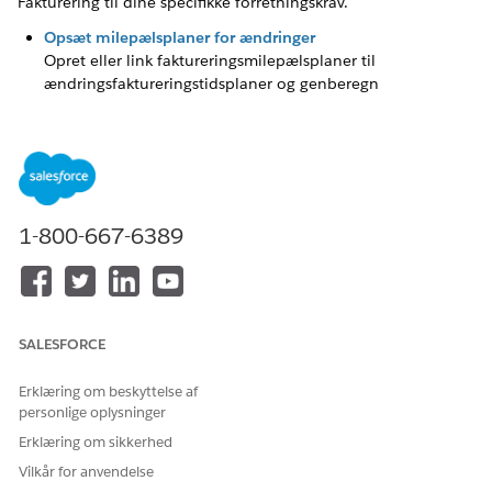
Fakturering til dine specifikke forretningskrav.
Opsæt milepælsplaner for ændringer
Opret eller link faktureringsmilepælsplaner til
ændringsfaktureringstidsplaner og genberegn
milepælsdatoer og beløb fra ændringsstartdatoen.
Opsæt finansiel regnskabsfunktioner
Sørg for, at hver faktureringstransaktion er kompatibel
med principper for dubletregistrering ved automatisk at
generere dublettransaktionsjournaler, der hver indeholder
1-800-667-6389
både en kredit- og en debitoplysning for at vedligeholde
afbalancerede registreringer. Vælg en standarddefinition
på databehandlingssystemet, der køres for at lukke
regnskabsperioder for juridiske enheder, når din bruger af
faktureringshandlinger starter deres lukning. Opsæt
SALESFORCE
Fakturering til at vise transaktionsbeløb i både den
transaktionsmæssige valuta og din virksomhedsvaluta.
Erklæring om beskyttelse af
Aktiver Generering af faktura-PDF-dokument og
personlige oplysninger
kontopgørelse
Erklæring om sikkerhed
Aktiver generering af PDF-dokumenter til fakturaer og
Vilkår for anvendelse
fakturaeksempelvisninger.