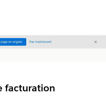
Ferme
a page en anglais
Pas maintenant
Fermer
e facturation