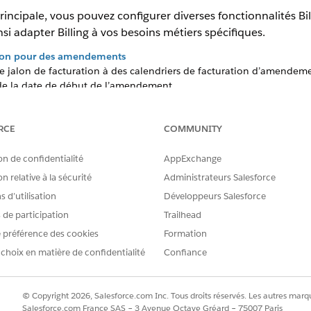
principale, vous pouvez configurer diverses fonctionnalités B
si adapter Billing à vos besoins métiers spécifiques.
alon pour des amendements
e jalon de facturation à des calendriers de facturation d’amendement
 de la date de début de l’amendement.
ités de comptabilité financière
saction de facturation respecte les principes de comptabilité à do
RCE
COMMUNITY
 des transactions doubles, chacun contenant une entrée de crédi
s équilibrés. Sélectionnez une définition par défaut du Moteur de
on de confidentialité
AppExchange
 d’entité légale lorsque l’utilisateur des opérations de facturation 
n relative à la sécurité
Administrateurs Salesforce
montants des transactions dans la devise transactionnelle et dans vo
 d’utilisation
Développeurs Salesforce
uments PDF de facture et le relevé de compte
s de participation
Trailhead
ments PDF pour les factures et les aperçus de facture.
 préférence des cookies
Formation
ctures par e-mail
 choix en matière de confidentialité
Confiance
ails contenant des informations sur les factures ainsi que des docu
és de numérotation séquentielle
uence uniques et sans écart aux enregistrements de transaction pou
© Copyright 2026, Salesforce.com Inc. Tous droits réservés. Les autres marqu
s pouvez également attribuer un numéro de facture à chaque factur
Salesforce.com France SAS – 3 Avenue Octave Gréard – 75007 Paris