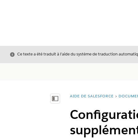
Fermer
Ce texte a été traduit à l’aide du système de traduction automatiq
AIDE DE SALESFORCE
DOCUME
Vous êtes ici :
Afficher la table des matières
Configurati
supplément