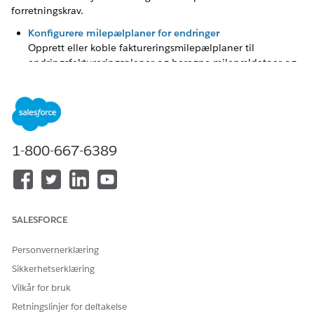
forretningskrav.
Konfigurere milepælplaner for endringer
Opprett eller koble faktureringsmilepælplaner til
endringsfaktureringsplaner og beregne milepældatoer og -
beløp på nytt fra startdatoen for endringen.
Konfigurere Financial Accounting-funksjoner
Forsikre deg om at hver faktureringstransaksjon samsvarer
med regnskapsprinsipper for dobbeltoppføringer ved å
automatisk generere dobbelttransaksjonsbilag, som hver
1-800-667-6389
inneholder både en kreditt- og en betalingspost for å
opprettholde balanserte poster. Velg en standard
Databehandlingsmotor-definisjon som kjøres for å avslutte
regnskapsperioder for juridiske enheter når
faktureringsoperasjonsbrukeren starter avslutningen.
SALESFORCE
Konfigurer Fakturering for å vise transaksjonsbeløp i både
transaksjonsvalutaen og firmavalutaen.
Personvernerklæring
Sikkerhetserklæring
Slå på generering av faktura-PDF-dokument og kontopost
Aktiver generering av PDF-dokumenter for fakturaer og
Vilkår for bruk
fakturaforhåndsvisninger.
Retningslinjer for deltakelse