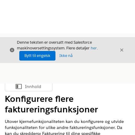
Denne teksten er oversatt med Salesforce
maskinoversettingssystem. Flere detaljer
her
.
Avslutt
Avslut
Avslutt
Bytt til engelsk
Ikke nå
Innhold
Vis innholdsfortegnelse
Konfigurere flere
faktureringsfunksjoner
Utover kjernefunksjonaliteten kan du konfigurere og utvide
funksjonaliteten for ulike andre faktureringsfunksjoner. Da
kan du skreddersy Fakturering til dine spesifikke