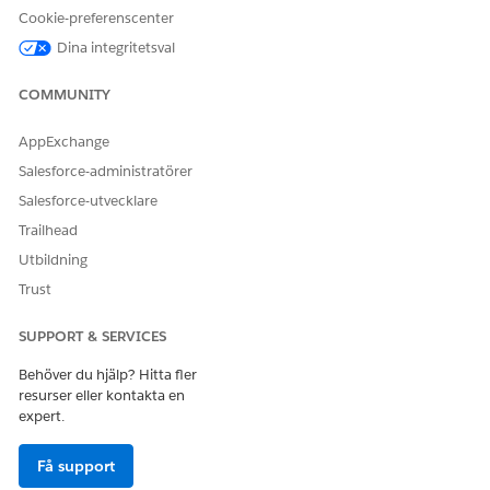
Aktivera skapande av PDF-dokument för fakturor och
Cookie-preferenscenter
förhandsvisningar av fakturor.
Dina integritetsval
Slå på e-postleverans av fakturor
Skicka e-postmeddelanden med fakturainformation
COMMUNITY
tillsammans med PDF-fakturadokument till dina kunder.
AppExchange
Slå på funktioner för sekventiell numrering
Salesforce-administratörer
Tillämpa unika sekvensnummer utan mellanrum på
transaktionsposter för att säkerställa ekonomisk
Salesforce-utvecklare
efterlevnad och en tydlig verifieringskedja. Du kan även
Trailhead
tilldela ett fakturanummer till varje publicerad faktura.
Utbildning
Konfigurera funktioner för kreditnota
Trust
Konfigurera fakturering för att automatiskt skapa
kreditnotor från negativa fakturarader och tillämpa dem
SUPPORT & SERVICES
för att reglera utestående fakturasaldon, och för att
konfigurera om krediter gäller för fakturor eller
Behöver du hjälp? Hitta fler
fakturarader.
resurser eller kontakta en
expert.
Konfigurera hantering av faktureringstvister
Följ och lös faktureringsförfrågningar, servicebegäranden
Få support
och fakturarelaterade tvister med hjälp av Hantering av