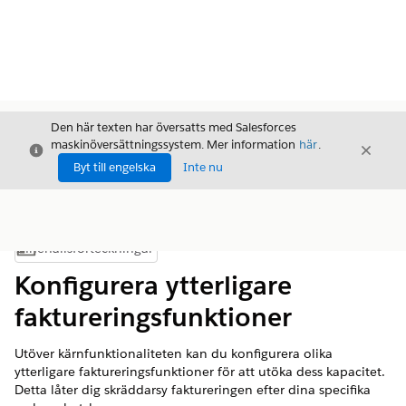
Den här texten har översatts med Salesforces
maskinöversättningssystem. Mer information
här
.
Stäng
Stäng
Stäng
Byt till engelska
Inte nu
Innehållsförteckningar
Visa innehållsförteckning
Konfigurera ytterligare
faktureringsfunktioner
Utöver kärnfunktionaliteten kan du konfigurera olika
ytterligare faktureringsfunktioner för att utöka dess kapacitet.
Detta låter dig skräddarsy faktureringen efter dina specifika