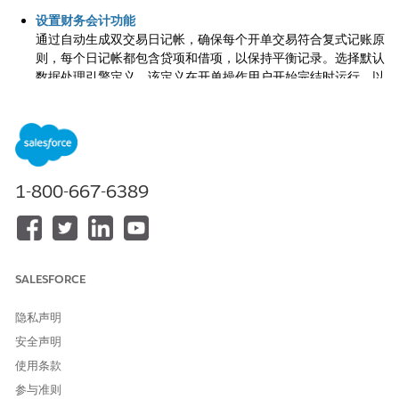
设置财务会计功能
通过自动生成双交易日记帐，确保每个开单交易符合复式记账原
则，每个日记帐都包含贷项和借项，以保持平衡记录。选择默认
数据处理引擎定义，该定义在开单操作用户开始完结时运行，以
完结法律实体会计期间。设置开单，以交易币种和公司币种显示
交易金额。
打开发票 PDF 文档生成和客户报表
启用为发票和发票预览生成 PDF 文档。
1-800-667-6389
打开发票的电子邮件递送
向客户发送包含发票信息的电子邮件以及发票 PDF 文档。
打开顺序编号功能
对交易记录应用唯一的无间隙序列号，以确保财务合规性和清晰
的审计跟踪。您也可以强制为每个已过帐发票分配发票编号。
SALESFORCE
设置信用票据功能
隐私声明
设置开单，以从负发票行自动创建贷项通知单，并将其应用于结
安全声明
算未偿发票余额，并配置贷项是否应用于发票或发票行。
使用条款
设置开单争议管理
参与准则
使用开单争议管理，跟踪并解决开单查询、服务请求和与发票相