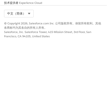
技术提供者
Experience Cloud
自助开单入口网站
自助计费入口网站是一个面向客户的 Experience Cloud 站点，
Select Org
中文（简体）
使最终用户和社区用户能够提出并跟踪他们的计费查询和争议。
您的客户可以查看和下载发票 PDF 文档，并使用支持的付款方
© Copyright 2026, Salesforce.com Inc. 公司版权所有。保留所有权利。其他
式快速支付未偿发票余额。自助入口网站最大限度地减少了人工
各商标均为其各自的所有人所有。
干预，提高了现金流和客户满意度。
Salesforce, Inc. Salesforce Tower, 415 Mission Street, 3rd Floor, San
Francisco, CA 94105, United States
本文章是否解决您的问题？
请与我们共享您的想法，以便我们进行改进！
是
否