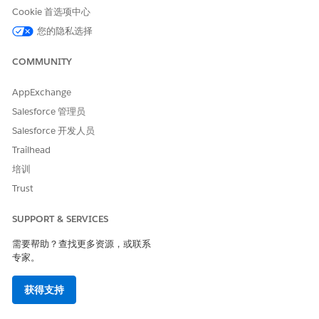
关的争议。
Cookie 首选项中心
您的隐私选择
为集合设置编排 Dunning
配置现成的动态收入管理器模板并将其集成到开单中，以自动化
COMMUNITY
整个生命周期。
在标题级别捕获税
AppExchange
在发票和贷项通知单的发票标题级别使用单个合并税额。
Salesforce 管理员
设置发票风险得分以预测发票的风险得分（试点）
Salesforce 开发人员
发票的风险分数预测未处理发票的付款延迟到到期日之后的可能
Trailhead
性。该分数根据模式和信号（例如历史付款行为、发票账龄、未
培训
偿余额、客户付款趋势、争议历史和其他相关客户特征）来估计
延迟付款的可能性。
Trust
为收入管理设置付款功能
SUPPORT & SERVICES
设置付款，以简化整个付款生命周期的管理。通过与本地和第三
方付款提供商建立安全连接，您可以直接在 Salesforce 环境中
需要帮助？查找更多资源，或联系
处理客户交易的付款。
专家。
定义应用贷项通知单和付款的规则和顺序
获得支持
定义贷项通知单和付款应用于结算同一客户中已过帐发票或发票
行的余额的规则和顺序。