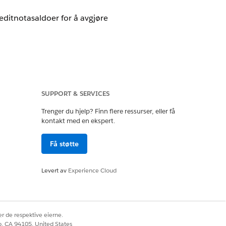
editnotasaldoer for å avgjøre
er Revenue Cloud Billing-lisensen
SUPPORT & SERVICES
Trenger du hjelp? Finn flere ressurser, eller få
kontakt med en ekspert.
aer
, bruker systemet automatisk
Få støtte
ørselsnivået
.
 ved å bruke en av disse metodene:
Levert av
Experience Cloud
r de respektive eierne.
co, CA 94105, United States