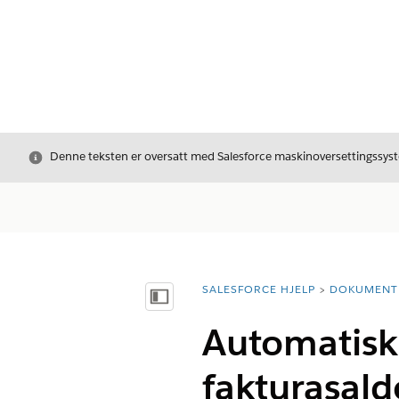
Avslutt
Denne teksten er oversatt med Salesforce maskinoversettingssyste
SALESFORCE HJELP
DOKUMENT
Du er her:
Vis innholdsfortegnelse
Automatisk 
fakturasald