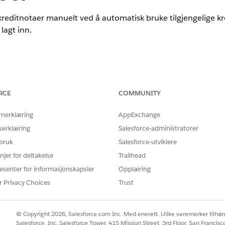
kreditnotaer manuelt ved å automatisk bruke tilgjengelige kr
lagt inn.
nce
ted
og
Developer
Edition med
Revenue Cloud Advanced-lisensen ell
RCE
COMMUNITY
rnerklæring
AppExchange
serklæring
Salesforce-administratorer
ren din
aktiverer funksjonen Bruk kreditter på innlagte faktur
 bruk
Salesforce-utviklere
avgjøre saldoen på innlagte fakturaer basert på
kredittforesp
njer for deltakelse
Trailhead
sen kjøres umiddelbart etter at fakturaer har blitt lagt inn,
esenter for informasjonskapsler
Opplæring
r Privacy Choices
Trust
ring er fullført
.
 i gruppe-API
.
kast faktura batchkjøring
.
© Copyright 2026, Salesforce.com Inc. Med enerett. Ulike varemerker tilhøre
Salesforce, Inc. Salesforce Tower, 415 Mission Street, 3rd Floor, San Francis