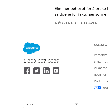
Eliminer behovet for å bruke 
saldoene for fakturaer som er 
NØDVENDIGE UTGAVER
Tilgjengelig i Lightning Experie
Tilgjengelig i
Enterprise
,
Unlimi
SALESFO
Personve
Prosessoversikt
1-800-667-6389
Sikkerhet
Når faktureringsadministrato
Vilkår for
saldoen i kreditnotaen for å 
Retningsli
Den automatiske kredittproses
Preferans
You
Etter at en
planlagt fakturakjø
Bruke
Legge inn fakturautkast
Etter å ha kjørt
handlingen Ut
Select Org
Norsk