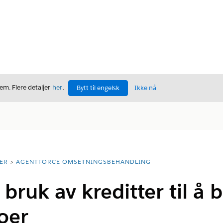
m. Flere detaljer
her
.
Bytt til engelsk
Ikke nå
ER
AGENTFORCE OMSETNINGSBEHANDLING
bruk av kreditter til å 
oer