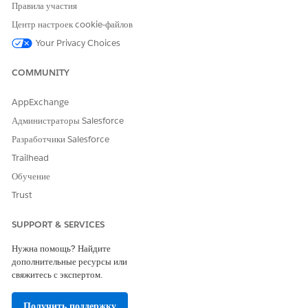
Правила участия
После выполнения
пакетного действия «Выполнить черновик
счета
».
Центр настроек cookie-файлов
Your Privacy Choices
Визуализация процесса
COMMUNITY
Данная блок-схема отображает этап, на котором кредитная заявка
происходит в потоке бизнес-процессов.
AppExchange
Администраторы Salesforce
Разработчики Salesforce
Trailhead
Обучение
Trust
SUPPORT & SERVICES
Нужна помощь? Найдите
дополнительные ресурсы или
свяжитесь с экспертом.
Получить поддержку