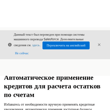
Данный текст был переведен при помощи системы
машинного перевода Salesforce. Дополнительные
Закрыть
Закры
сведения см.
здесь
.
Переключить на английский
Закрыт
Не сейчас
Содержание
Показать содержание
Автоматическое применение
кредитов для расчета остатков
по счетам
Избавьтесь от необходимости вручную применять кредитные
уведомления, автоматически применяя доступные балансы