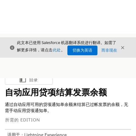
此文本已使用 Salesforce 机器翻译系统进行翻译。如需了
关闭
关闭
关闭
解更多详情，请点击
此处
。
切换为英语
而非现在
目录
显示目录
自动应用贷项结算发票余额
通过自动应用可用的贷项通知单余额来结算已过帐发票的余额，无
需手动应用贷项通知单。
所需的 EDITION
适用于：Lightning Experience