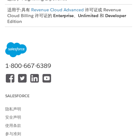
适用于:具有
Revenue Cloud Advanced
许可证或 Revenue
Cloud Billing 许可证的
Enterprise
、
Unlimited
和
Developer
Edition
进程概览
当您的开单管理员
启用“将贷项应用于已过帐发票”功能
时，系统会
根据
贷项申请级别
自动应用贷项通知单余额来结算已过帐发票的余
额。
1-800-667-6389
自动贷项申请流程会在使用以下方法之一过帐发票后立即运行：
计划发票运行完成
后。
使用
批量发布草稿
发票 API。
运行
草稿后发票批量运行操作
后。
SALESFORCE
可视化进程
隐私声明
此流程图显示了信用申请在业务流程中发生的步骤。
安全声明
使用条款
参与准则