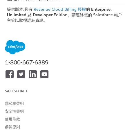
提供版本:具有
Revenue Cloud Billing 授權
的
Enterprise
、
Unlimited
及
Developer
Edition。請連絡您的 Salesforce 帳戶
主管以取得詳細資訊。
所需的使用者權限
若要設定帳單安排:
「帳單管理員」權限集
或
1-800-667-6389
「帳單作業使用者」權限集
在「帳單帳戶」物件的 PaymentTerm 和 BillToContact 欄位上
啟
用欄位級安全性
。
前往「帳單排程群組」記錄。
SALESFORCE
在「帳單安排」索引標籤中,按一下「
管理帳單安排
」。
輸入帳單安排的名稱。
隱私權聲明
按一下「
新增帳戶
」以新增帳單安排條列。
安全性聲明
選取帳單帳戶。
使用條款
或者,選取「
餘數
」以表示是否要向帳單帳戶計費餘數百分比。
參與原則
重複步驟 4 和 5,以新增最多五個帳單安排條列。