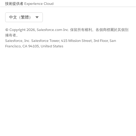
技術提供者
Experience Cloud
Select Org
中文（繁體）
© Copyright 2026, Salesforce.com Inc. 保留所有權利。各個商標屬於其個別
擁有者。
Salesforce, Inc. Salesforce Tower, 415 Mission Street, 3rd Floor, San
Francisco, CA 94105, United States