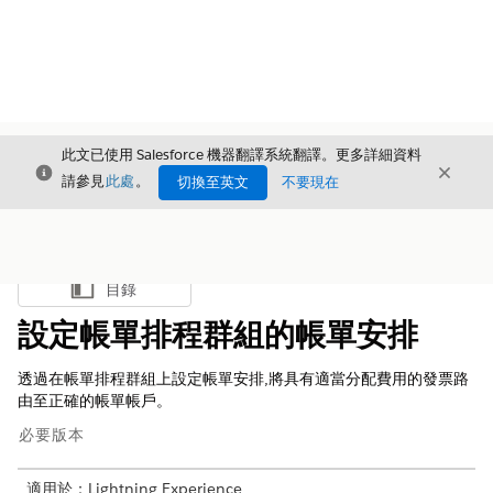
此文已使用 Salesforce 機器翻譯系統翻譯。更多詳細資料
結束
結束
結束
請參見
此處
。
切換至英文
不要現在
目錄
顯示目錄
設定帳單排程群組的帳單安排
透過在帳單排程群組上設定帳單安排,將具有適當分配費用的發票路
由至正確的帳單帳戶。
必要版本
適用於：Lightning Experience