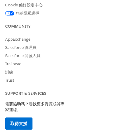
或者,選取「將剩餘的
帳單新增至擁有者帳戶
」,將任何剩餘百分
Cookie 偏好設定中心
比配置給擁有者帳戶。
您的隱私選擇
未指派給任何帳單帳戶的任何帳單金額百分比都會顯示為餘數帳
單百分比。
COMMUNITY
儲存您的變更。
AppExchange
Salesforce 管理員
Salesforce 開發人員
如果未將餘數百分比分配給擁有帳戶或任何帳單帳戶,則該百
備註
Trailhead
分比會自動分配給帳單安排中的第一個帳單帳戶。
訓練
Trust
SUPPORT & SERVICES
此文章是否解決您的問題？
需要協助嗎？尋找更多資源或與專
請讓我們知道，以便我們改進！
家連線。
是
否
取得支援