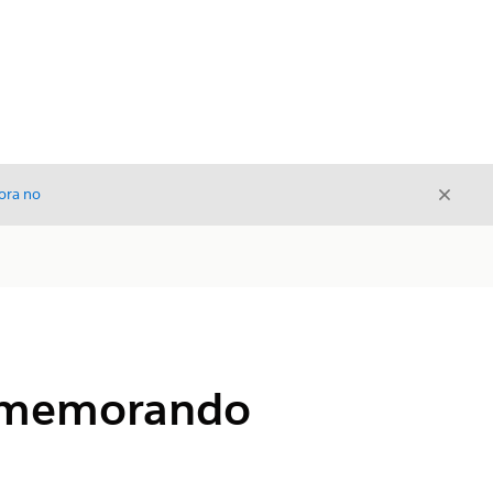
Cerrar
ora no
Cerrar
ar memorando