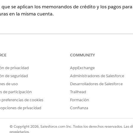
n que se aplican los memorandos de crédito y los pagos para 
turas en la misma cuenta.
ence
rise
,
Unlimited
y
Developer
Edition con
la licencia Revenue Cloud B
rce para obtener más información.
RCE
COMMUNITY
ón de privacidad
AppExchange
PERMISOS DE USUARIO NECESARIOS
ón de seguridad
Administradores de Salesforce
ación:
Conjunto de permisos Admini
nes de uso
Desarrolladores de Salesforce
cuadro Búsqueda rápida, introduzca
y, a continuación,
Facturación
es de participación
Trailhead
 preferencias de cookies
Formación
e se aplican los memorandos de crédito y los pagos.
 opciones de privacidad
Confianza
s Pagos primero, que aplica pagos a las facturas registradas antes 
finidas en la secuencia en la que desea ejecutarlas.
e crédito o pagos solo si se especifica una factura en el campo Ent
© Copyright 2026, Salesforce.com Inc. Todos los derechos reservados. Las d
 el campo Factura dentro del origen de inicio de pago del regist
propietarios.