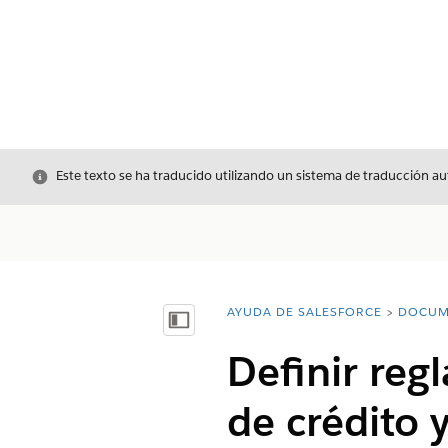
Cerrar
Este texto se ha traducido utilizando un sistema de traducción a
AYUDA DE SALESFORCE
DOCUM
Usted está aquí:
Mostrar índice de materias
Definir reg
de crédito 