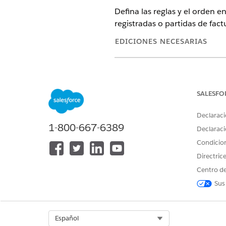
Defina las reglas y el orden e
registradas o partidas de fac
EDICIONES NECESARIAS
Disponible en: Lightning Experi
Disponible en: Ediciones
Enterp
ejecutivo de cuenta de Salesfo
SALESFO
Declaraci
1-800-667-6389
Declaraci
Para activar funciones de factur
Condicio
Desde Configuración, en el 
Directric
facturación
.
Centro de
Seleccione el orden en el qu
Sus
La selección predeterminada e
Seleccione estas reglas prede
Para aplicar memorandos d
Select Org
Español
Memorando de crédito o en