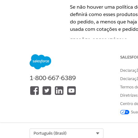
Se não houver uma política 
definirá como esses produto
do pedido, a menos que haja s
usada com cotações e pedidos
EDIÇÕES OBRIGATÓRIAS
Disponível em: Lightning Exper
SALESFO
Disponível em: Edições
Enterpri
Declaraçã
1-800-667-6389
Declaraç
Termos d
Para selecionar registros padrão
Diretrize
Antes de selecionar os regist
Centro de
requisito:
Sua
Antes de selecionar um trat
deve criar os
registros de fat
Select Org
Português (Brasil)
Antes de selecionar um tratam