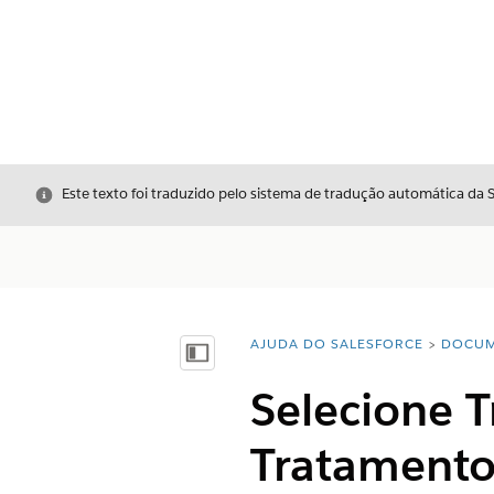
Fechar
Este texto foi traduzido pelo sistema de tradução automática da 
AJUDA DO SALESFORCE
DOCUM
Você está aqui:
Mostrar índice
Selecione 
Tratamento 