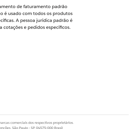
atamento de faturamento padrão
ão é usado com todos os produtos
íficas. A pessoa jurídica padrão é
 cotações e pedidos específicos.
u a licença Revenue Cloud Billing
Administrador de cobrança
rce, conclua estas etapas de pré-
suário de operações de faturamento
arcas comerciais dos respectivos proprietários.
fiscais obrigatórios
.
onções, São Paulo - SP, 04575-000 Brasil