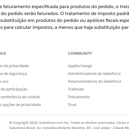
de faturamento especificada para produtos do pedido, o tr
s do pedido serão faturados. O tratamento de imposto padr
ubstituição em produtos do pedido ou apólices fiscais espec
 para calcular impostos, a menos que haja substituição para
ience
RCE
COMMUNITY
se
,
Unlimited
e
Developer
com
a licença Revenue Cloud Advanced o
o de privacidade
AppExchange
ão de segurança
Administradores do Salesforce
PERMISSÕES DE USUÁRIO NECESSÁRIAS
e uso
Desenvolvedores do Salesforce
:
Conjunto de permissões de 
s de participação
Trailhead
ros padrão que serão usados para sua organização do Salesfo
 preferência de cookies
Treinamento
s opções de privacidade
Trust
amento de faturamento padrão e uma pessoa jurídica padrão, seu u
uramento obrigatórios
e os
registros de pessoa jurídica obrigatórios
.
© Copyright 2026, Salesforce.com Inc. Todos os direitos reservados. Várias m
ento fiscal padrão, seu administrador fiscal deve criar os
registros 
Salesforce Brasil, Av. Jornalista Roberto Marinho, 85 - 14º andar - Cidade M