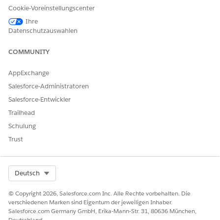
serverseitige Dokumentgenerierung
.
Cookie-Voreinstellungscenter
Geben Sie unter "Setup" im Feld "Schnellsuche" den Text
Ihre
ein und wählen Sie dann
Abrechnung
Datenschutzauswahlen
Abrechnungseinstellungen
aus.
Aktivieren Sie Dokumentgenerierung.
COMMUNITY
Die Dokumentvorlagen "Standardrechnungsvorlage" und
"Standardvorlage für die Rechnungsvorschau" sind als
AppExchange
Standardvorlagen zum Generieren von Rechnungs-PDF-
Salesforce-Administratoren
Dokumenten und Rechnungsvorschau-PDF-Dokumenten
vorausgewählt. Sie können diese
Salesforce-Entwickler
Standarddokumentvorlagen oder die Dokumentvorlage
Trailhead
"Beispielrechnungsvorlage" duplizieren und anpassen
Schulung
oder Ihre eigenen Dokumentvorlagen erstellen und dann
die benutzerdefinierten Dokumentvorlagen als
Trust
Standardvorlagen auswählen.
Select Org
Deutsch
© Copyright 2026, Salesforce.com Inc. Alle Rechte vorbehalten. Die
WICHTIG
verschiedenen Marken sind Eigentum der jeweiligen Inhaber.
Wenn Ihre Salesforce-Organisation ein Upgrade auf die
Salesforce.com Germany GmbH, Erika-Mann-Str. 31, 80636 München,
Deutschland