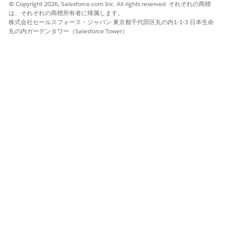
© Copyright 2026, Salesforce.com Inc. All rights reserved. それぞれの商標
Billing (請求用ドキュメントの生成)] をオフにしてから再度有
は、それぞれの商標所有者に帰属します。
効にする 1 回限りのタスクを実行する必要があります。
株式会社セールスフォース・ジャパン 東京都千代田区丸の内1-1-3 日本生命
丸の内ガーデンタワー（Salesforce Tower）
ドキュメント生成を有効にしたら、自分または Billing
Operations ユーザーは請求書 PDF ドキュメントと
取引先明細書
を
生成
できます。
関連項目:
請求書 PDF ドキュメントを生成するデフォルトのドキュメン
トテンプレート
請求書プレビュー PDF ドキュメントを生成するデフォルトの
ドキュメントテンプレート
ドキュメントテンプレートのコピー
OmniStudio ドキュメント生成用の Microsoft Word または
Microsoft PowerPoint テンプレートの作成
この記事で問題は解決されましたか?
ご意見をお待ちしております。