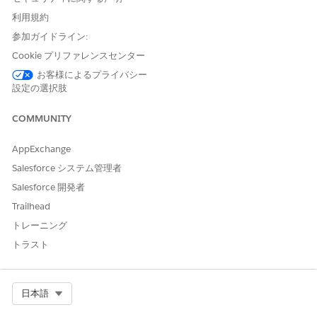
利用規約
[設定] から、[クイック検索] ボックスに「
と入力し、
請求」
参加ガイドライン:
[
請求設定]
を選択します。
[ドキュメント生成] を有効にします。
Cookie プリファレンスセンター
[デフォルトの請求書テンプレート] および [デフォルトの請求
お客様によるプライバシー
書プレビューテンプレート] ドキュメントテンプレートは、請
設定の選択肢
求書 PDF ドキュメントおよび請求書プレビュー PDF ドキュメ
ントを生成するためのデフォルトのテンプレートとしてあらか
COMMUNITY
じめ選択されています。これらのデフォルトのドキュメントテ
ンプレートまたは [サンプル請求書テンプレート] ドキュメン
AppExchange
トテンプレートをコピーしてカスタマイズするか、独自のドキ
ュメントテンプレートを作成して、カスタムドキュメントテン
Salesforce システム管理者
プレートをデフォルトとして選択できます。
Salesforce 開発者
Trailhead
トレーニング
トラスト
重要
Salesforce 組織が Summer '25 以降のリリースにアップグレ
ードするときに、事前選択された [デフォルトの請求書プレビ
Select Org
日本語
ューテンプレート] ドキュメントテンプレートを表示するに
は、Billing システム管理者は [Document Generation for