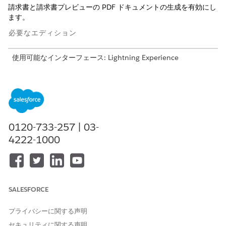
請求書と請求書プレビューの PDF ドキュメントの生成を有効にし
ます。
必要なエディション
使用可能なインターフェース: Lightning Experience
使用可能なエディション:
Revenue Cloud Billing ライセンスが
付属する
Enterprise
Edition、
Unlimited
Edition、および
Developer
Edition。詳細は、Salesforce アカウントエグゼク
ティブにお問い合わせください。
0120-733-257 | 03-
必要なユーザー権限
4222-1000
Billing 機能を有効にする
「請求管理者」権限セット
ドキュメントテンプレートを
「DocGen Designer」権限セ
作成、表示、編集する
ット
SALESFORCE
[Document Generation for Billing (請求用ドキュメント生成)] を
有効にする前に、[
Design Document Templates (
設計ドキュメン
プライバシーに関する声明
トテンプレート)] と [
サーバー側ドキュメント生成
] を有効にしま
セキュリティに関する声明
す。