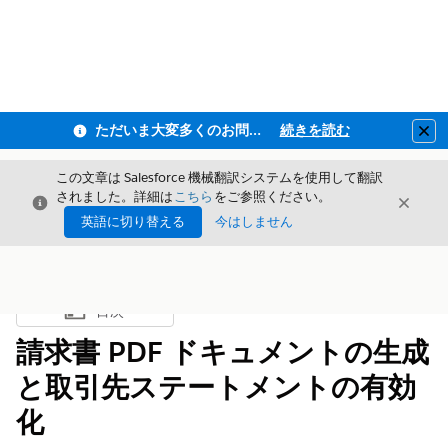
ただいま大変多くのお問い合わせをいただいており、ご連絡までにお時間を頂戴しております
続きを読む
Clo
この文章は Salesforce 機械翻訳システムを使用して翻訳
されました。詳細は
こちら
をご参照ください。
閉じる
閉じ
閉じる
英語に切り替える
今はしません
目次
目次を表示
請求書 PDF ドキュメントの生成
と取引先ステートメントの有効
化