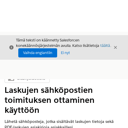
Tämä teksti on käännetty Salesforcen
konekäännösjärjestelmän avulla. Katso lisätietoja
täältä
.
Sulje
Sulje
Sulje
Vaihda englantiin
Ei nyt
Sisällysluettelo
Näytä sisällysluettelo
Laskujen sähköpostien
toimituksen ottaminen
käyttöön
Lähetä sähköposteja, jotka sisältävät laskujen tietoja sekä
PDF-laskujen asiakirjoja asiakkaillesi.