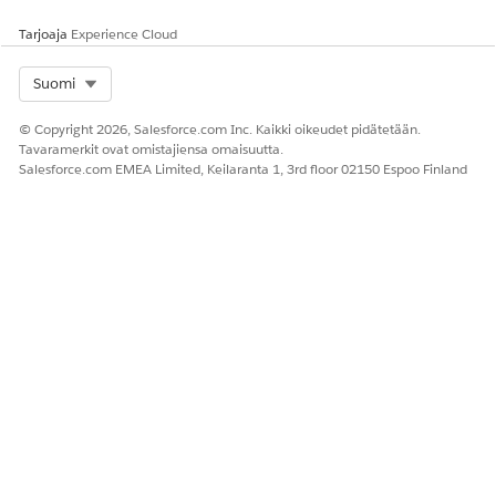
määrittää laskujen sähköpostien toimituskokoonpanoja ja
valintoja sekä
sähköpostien laskujen tietoja sekä laskujen
Tarjoaja
Experience Cloud
PDF-asiakirjoja asiakkaillesi
.
Select Org
Suomi
KATSO MYÖS:
© Copyright 2026, Salesforce.com Inc. Kaikki oikeudet pidätetään.
Laskujen lähettäminen sähköpostitse
Tavaramerkit ovat omistajiensa omaisuutta.
Salesforce.com EMEA Limited, Keilaranta 1, 3rd floor 02150 Espoo Finland
RATKAISIKO TÄMÄ ARTIKKELI ONGELMASI?
Anna palautetta, jotta voimme kehittyä!
Kyllä
Ei