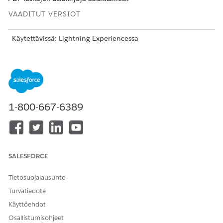
VAADITUT VERSIOT
Käytettävissä: Lightning Experiencessa
Käytettävissä:
Enterprise
Edition-,
Unlimited
Edition- ja
Developer
Edition -versioissa, joilla on
Revenue Cloud
Billing -lisenssi
. Ota yhteyttä Salesforce-
asiakkuuspäällikköösi saadaksesi lisätietoja.
1-800-667-6389
TARVITTAVAT KÄYTTÖOIKEUDET
Laskutusominaisuuksien
Billing Admin -
ottaminen käyttöön:
käyttöoikeusjoukko
Kirjoita Määritykset-valikon Pikahaku-kenttään
ja
Laskutus
SALESFORCE
valitse
Laskutusasetukset
.
Ota Määritä sähköpostin toimitusasetukset -asetus
Tietosuojalausunto
käyttöön.
Turvatiedote
Oletusarvoisen laskun sähköpostimallin sähköpostimalli
on valittuna valmiiksi oletusarvoiseksi malliksi sähköpostin
Käyttöehdot
tekstiosan luomiseksi.
Osallistumisohjeet