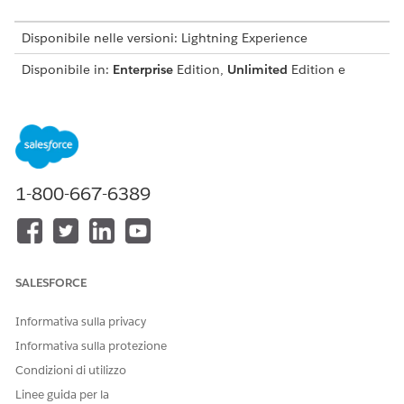
Disponibile nelle versioni: Lightning Experience
Disponibile in:
Enterprise
Edition,
Unlimited
Edition e
Developer
Edition con
licenza Revenue Cloud Advanced o
Revenue Cloud Billing License
AUTORIZZAZIONI UTENTE RICHIESTE
Per attivare Fatturazione:
Profilo Amministratore di
1-800-667-6389
sistema con autorizzazione
utente Personalizza
applicazione
SALESFORCE
Informativa sulla privacy
Non è possibile attivare la fatturazione
IMPORTANTE
Informativa sulla protezione
quando Gestione abbonamenti è abilitato
Condizioni di utilizzo
nell'organizzazione.
Linee guida per la