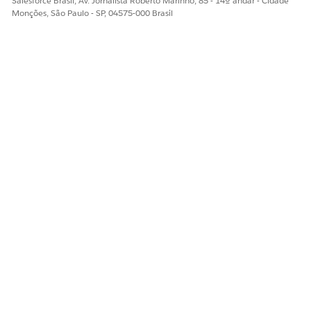
Salesforce Brasil, Av. Jornalista Roberto Marinho, 85 - 14º andar - Cidade
Artigo do Knowledge: Desabilite o Gerenciamento de
Monções, São Paulo - SP, 04575-000 Brasil
assinatura para usar o Billing no Revenue Cloud
Definições de contexto padrão para faturamento
Selecione Tratamento de faturamento padrão, Tratamento
de taxa e Pessoa jurídica
Configurar recursos de contabilidade financeira
ESTE ARTIGO RESOLVEU SEU PROBLEMA?
Diga-nos para podermos melhorar!
Sim
Não