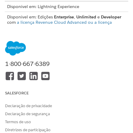
Disponível em: Lightning Experience
Disponível em: Edições
Enterprise
,
Unlimited
e
Developer
com
a licença Revenue Cloud Advanced ou a licença
Revenue Cloud Billing
PERMISSÕES NECESSÁRIAS AO USUÁRIO
Para ativar o Billing:
Perfil de Administrador do
sistema com a permissão de
1-800-667-6389
usuário Personalizar
aplicativo
SALESFORCE
Não é possível ativar o Billing quando o
IMPORTANTE
Declaração de privacidade
Gerenciamento de assinatura estiver habilitado em sua
Declaração de segurança
organização.
Termos de uso
Diretrizes de participação
Em Configuração, na caixa Busca rápida, insira