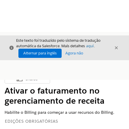
Este texto foi traduzido pelo sistema de tradução
automática da Salesforce. Mais detalhes
aqui
.
Fechar
Fecha
Fechar
Alternar para inglês
Agora não
Índice
Mostrar índice
Ativar o faturamento no
gerenciamento de receita
Habilite o Billing para começar a usar recursos do Billing.
EDIÇÕES OBRIGATÓRIAS