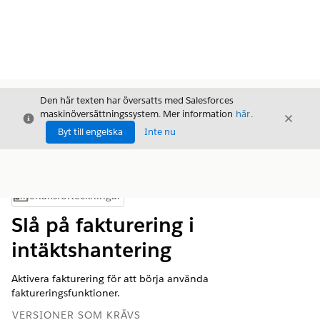
Den här texten har översatts med Salesforces
maskinöversättningssystem. Mer information
här
.
Stäng
Stäng
Stäng
Byt till engelska
Inte nu
Innehållsförteckningar
Visa innehållsförteckning
Slå på fakturering i
intäktshantering
Aktivera fakturering för att börja använda
faktureringsfunktioner.
VERSIONER SOM KRÄVS