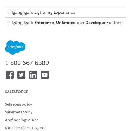
Tillgängliga i: Lightning Experience
Tillgängliga i:
Enterprise
,
Unlimited
och
Developer
Editions
med licensen
Revenue Cloud Advanced eller Revenue
Cloud Billing-licensen
ANVÄNDARBEHÖRIGHETER SOM KRÄVS FÖR ATT
Slå på Fakturering:
Systemadministratörsprofil
1-800-667-6389
med användarbehörigheten
Anpassa program
SALESFORCE
Det går inte att slå på Fakturering när
VIKTIG
Sekretesspolicy
prenumerationsförvaltning har aktiverats i din
Säkerhetspolicy
organisation.
Användningsvillkor
Riktlinjer för deltagande