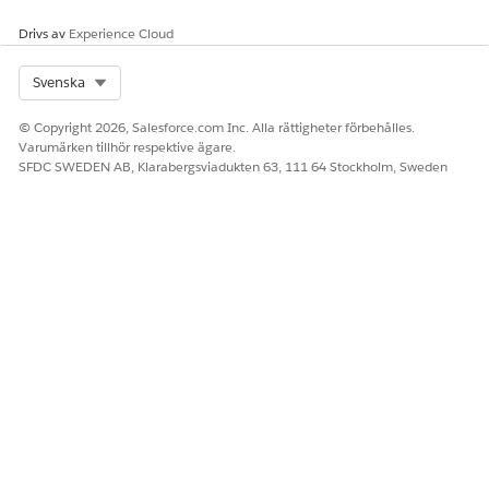
Knowledge-artikel: Inaktivera prenumerationsförvaltning
Drivs av
för att använda fakturering i Revenue Cloud
Experience Cloud
Standardsammanhangsdefinitioner för fakturering
Välj standardfakturering, skattebehandling och juridisk
Select Org
Svenska
person
Konfigurera funktioner för finansredovisning
© Copyright 2026, Salesforce.com Inc. Alla rättigheter förbehålles.
Varumärken tillhör respektive ägare.
SFDC SWEDEN AB, Klarabergsviadukten 63, 111 64 Stockholm, Sweden
LÖSTE DENNA ARTIKEL DITT PROBLEM?
Berätta för oss vad vi kan förbättra!
Ja
Nej