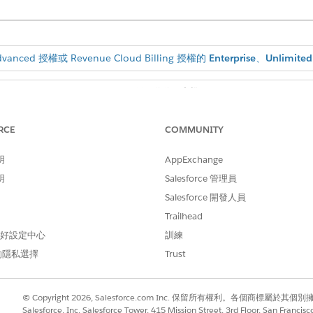
dvanced 授權或 Revenue Cloud Billing 授權的
Enterprise
、
Unlimited
需要的使用者權限
具有「自訂應用程式」使用者
RCE
COMMUNITY
閱管理時,您無法開啟「帳單」。
明
AppExchange
明
Salesforce 管理員
Salesforce 開發人員
方塊中輸入
,然後選取「
帳單設定
」。
帳單
Trailhead
 偏好設定中心
訓練
設定「帳單」功能之前遇到存取問題,請將「帳單管理員」和「
的隱私選擇
Trust
者。
© Copyright 2026, Salesforce.com Inc. 保留所有權利。各個商標屬於其個
有在「訂單」記錄具有「帳單對象連絡人」、「帳單地址」和「寄
Salesforce, Inc. Salesforce Tower, 415 Mission Street, 3rd Floor, San Francis