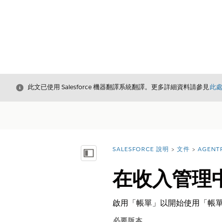
結束
此文已使用 Salesforce 機器翻譯系統翻譯。更多詳細資料請參見
此
SALESFORCE 說明
文件
AGENT
您位於此處：
顯示目錄
在收入管理
啟用「帳單」以開始使用「帳
必要版本