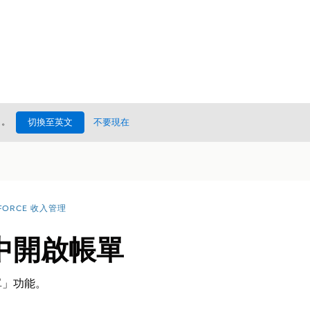
處
。
切換至英文
不要現在
FORCE 收入管理
中開啟帳單
單」功能。