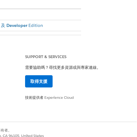
及
Developer
Edition
權限的「系統管理員」設定檔
SUPPORT & SERVICES
需要協助嗎？尋找更多資源或與專家連線。
取得支援
技術提供者
Experience Cloud
帳單作業使用者」權限集指派給具有
別擁有者。
送地址」欄位的值時,訂單啟用才會成
co, CA 94105, United States