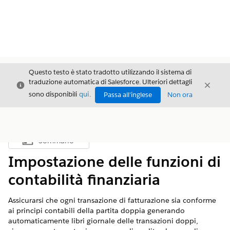
Questo testo è stato tradotto utilizzando il sistema di
traduzione automatica di Salesforce. Ulteriori dettagli
Chiudi
Chiud
Chiudi
sono disponibili
qui
.
Passa all'inglese
Non ora
Sommario
Mostra sommario
Impostazione delle funzioni di
contabilità finanziaria
Assicurarsi che ogni transazione di fatturazione sia conforme
ai principi contabili della partita doppia generando
automaticamente libri giornale delle transazioni doppi,