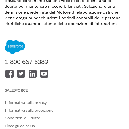
ciascuno contenente sia una voce di credito che una di
debito per mantenere i record bilanciati. Selezionare una
definizione predefinita del Motore di elaborazione dati che
viene eseguita per chiudere i periodi contabili delle persone
giuridiche quando l'utente delle operazioni di fatturazione
avvia la chiusura. Impostare la fatturazione per visualizzare gli
importi delle transazioni sia nella valuta di transazione che
nella valuta aziendale.
VERSIONI (EDITION) RICHIESTE
1-800-667-6389
Disponibile nelle versioni: Lightning Experience
Disponibile in:
Enterprise
Edition,
Unlimited
Edition e
Developer
Edition con
gestione del reddito
Le funzioni Store Transaction Amounts in Corporate
SALESFORCE
Currency and Legal Entity Accounting Periods (Ammontare
delle transazioni del punto vendita in valuta aziendale e
Informativa sulla privacy
periodo di contabilizzazione persona giuridica) sono
Informativa sulla protezione
disponibili:
Condizioni di utilizzo
Per i record Fattura e Nota di credito e i relativi record
Linee guida per la
correlati con
la licenza
Gestione del reddito
Advanced o