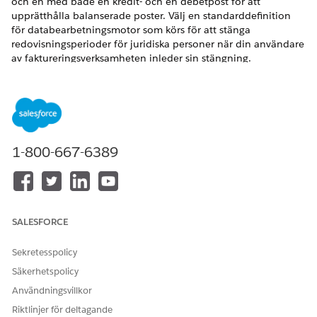
och en med både en kredit- och en debetpost för att
upprätthålla balanserade poster. Välj en standarddefinition
för databearbetningsmotor som körs för att stänga
redovisningsperioder för juridiska personer när din användare
av faktureringsverksamheten inleder sin stängning.
Konfigurera Fakturering för att visa transaktionsbelopp i både
transaktionsvalutan och din företagsvaluta.
VERSIONER SOM KRÄVS
Tillgängliga i: Lightning Experience
1-800-667-6389
Tillgängliga i:
Enterprise
,
Unlimited
och
Developer
Editions
med
intäktshantering
Funktionerna Lagra transaktionsbelopp i företagsvaluta och
redovisningsperioder för juridiska personer är tillgängliga:
SALESFORCE
För posterna Faktura och Kreditnota och deras
Sekretesspolicy
relaterade poster med licensen
Intäktshantering
Advanced eller
Intäktshanteringslicensen
Billing
.
Säkerhetspolicy
För posterna Betalning, Återbetalning och Debetnotor
Användningsvillkor
och deras relaterade poster endast med
faktureringslicensen
Intäktshantering
. Kontakta din
Riktlinjer för deltagande