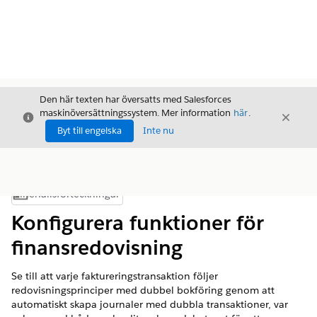
Den här texten har översatts med Salesforces
maskinöversättningssystem. Mer information
här
.
Stäng
Stäng
Stäng
Byt till engelska
Inte nu
Innehållsförteckningar
Visa innehållsförteckning
Konfigurera funktioner för
finansredovisning
Se till att varje faktureringstransaktion följer
redovisningsprinciper med dubbel bokföring genom att
automatiskt skapa journaler med dubbla transaktioner, var