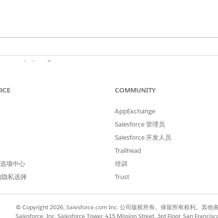
se
、
Unlimited
和
Developer
Edition
的商店交易金额功能可用：
RCE
COMMUNITY
以及具有
Revenue Management
Advanced 许可证或
Revenue Manag
单记录，及其相关记录，以及
收入管理
计费许可证
。联系您的 Salesfo
AppExchange
汇损益交易日记帐功能适用于
收入管理
计费许可证
。联系您的 Sa
Salesforce 管理员
Salesforce 开发人员
所需用户权限
Trailhead
 首选项中心
培训
开单管理员权限集
的隐私选择
Trust
输入
，然后选择
计费设置
。按照这些步骤，以根据业务需求
计费
© Copyright 2026, Salesforce.com Inc. 公司版权所有。保留所
Salesforce, Inc. Salesforce Tower, 415 Mission Street, 3rd Floor, San Francis