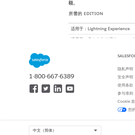
额。
所需的 EDITION
适用于：Lightning Experience
适用于：具有
收入管理的
Enterpri
公司币种和法人实体会计期间
SALESFO
对于发票和贷项通知单记录，
仅用于付款、退款和借记通知
隐私声明
1-800-667-6389
创建交易日记帐功能和创建外
安全声明
使用条款
参与准则
Cookie
启用和配置财务会计功能：
您
从“设置”中，在快速查找框中
Select Org
中文（简体）
创建交易日记帐